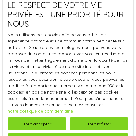
LE RESPECT DE VOTRE VIE
Agence à Chavigny-Bailleul
PRIVÉE EST UNE PRIORITÉ POUR
Estimation à Chavigny-Bailleul
NOUS
Agence à Coudres
Nous utilisons des cookies afin de vous offrir une
Estimation à Coudres
expérience optimale et une communication pertinente sur
Agence aux Authieux
notre site. Grace à ces technologies, nous pouvons vous
proposer du contenu en rapport avec vos centres d'intérêt.
Estimation aux Authieux
Ils nous permettent également d'améliorer la qualité de nos
Agence à Lignerolles
services et la convivialité de notre site internet. Nous
utiliserons uniquement les données personnelles pour
Estimation à Lignerolles
lesquelles vous avez donné votre accord. Vous pouvez les
Agence à Champigny-la-Futelaye
modifier à n'importe quel moment via la rubrique ″Gérer les
cookies″ en bas de notre site, à l'exception des cookies
Estimation à Champigny-la-Futelaye
essentiels à son fonctionnement. Pour plus d'informations
sur vos données personnelles, veuillez consulter
Agence à Saint-Laurent-des-Bois
notre politique de confidentialité
.
Estimation à Saint-Laurent-des-Bois
Tout accepter
Tout refuser
Agence à Moisville
Estimation à Moisville