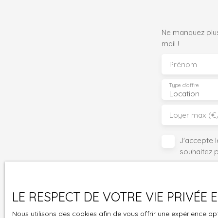
Ne manquez plus
mail !
Prénom
Type d'offre
Location
Loyer max (€
J'accepte 
souhaitez 
pouvez vou
prévu par l
www.bloctel
LE RESPECT DE VOTRE VIE PRIVÉE
Société Wor
Nous utilisons des cookies afin de vous offrir une expérience 