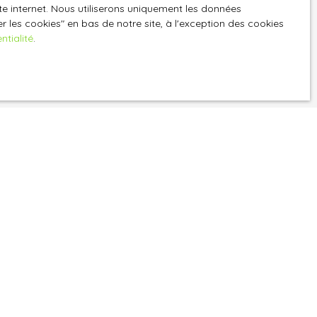
ite internet. Nous utiliserons uniquement les données
z consulter notre
 les cookies″ en bas de notre site, à l'exception des cookies
ntialité
.
Informations
Recrutement
Nos honoraires
Mentions légales
Politique de confidentialité
Plan du site