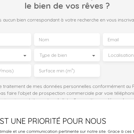
le bien de vos rêves ?
 aucun bien correspondant à votre recherche en vous inscrivan
Nom
Email
Type de bien
Localisation
/mois)
Surface min (m²)
le traitement de mes données personnelles conformément au R
pas faire l'objet de prospection commerciale par voie téléphon
s inscrire gratuitement sur la liste d'opposition au démarchage
'article L223-1 du code de la consommation, sur le site Internet
.gouv.fr ou par courrier adressé à :
 EST UNE PRIORITÉ POUR NOUS
ldline, Service Bloctel, CS 61311, 41013 BLOIS CEDEX.
optimale et une communication pertinente sur notre site. Grace à c