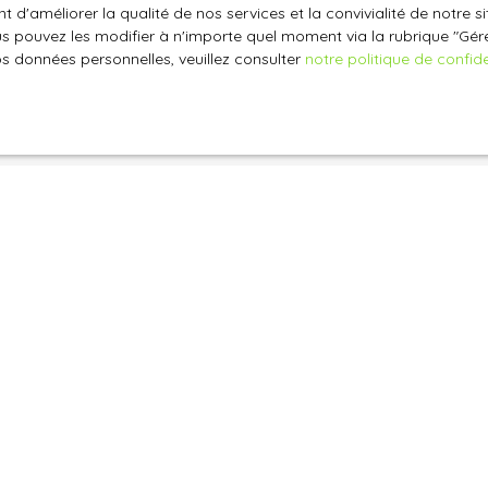
 d'améliorer la qualité de nos services et la convivialité de notre s
oir plus sur le traitement de vos données personnelles, veuille
 pouvez les modifier à n'importe quel moment via la rubrique ″Gérer
e confidentialité
.
os données personnelles, veuillez consulter
notre politique de confide
Recevoir des annonces
Je suis propriétaire
Estimez votre bien
Vendre avec nous
Nos biens vendus
Espace vendeur
Gestion locative