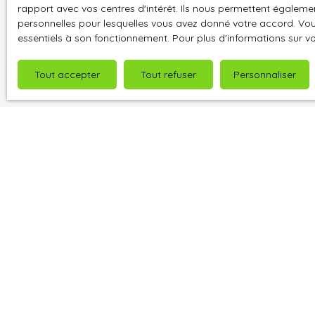
rapport avec vos centres d'intérêt. Ils nous permettent également
Pour en sav
personnelles pour lesquelles vous avez donné votre accord. Vous
politique d
essentiels à son fonctionnement. Pour plus d'informations sur v
Tout accepter
Tout refuser
Personnaliser
Je recherche un bien
Vente maison Saint-André-de-l'Eure (27220)
Vente maison Ézy-sur-Eure (27530)
Vente maison Bréval (78980)
Vente maison Anet (28260)
Vente maison Pacy-sur-Eure (27120)