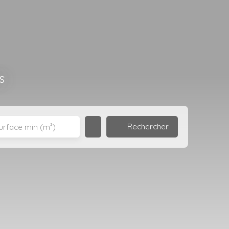
s
Rechercher
urface min (m²)