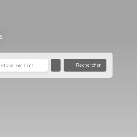
s
Rechercher
urface min (m²)