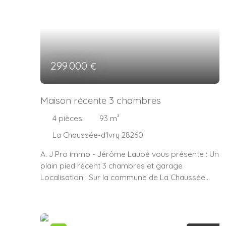
299 000
€
Maison récente 3 chambres
4
pièces
93
m²
La Chaussée-d'Ivry 28260
A. J Pro immo - Jérôme Laubé vous présente : Un
plain pied récent 3 chambres et garage
Localisation : Sur la commune de La Chaussée
d'Ivry 20 min de Houdan - 15min de Bréval - 25min
de Mantes la Jolie Exposition : sud Descriptif :
Construction aux normes PMR de 2017 - DPE en A
- 4 pièces de 93m² de plain pied sans travaux