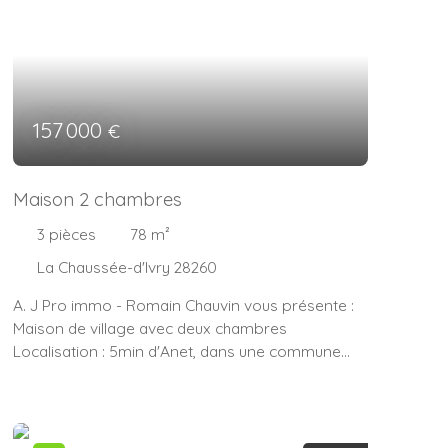
157 000
€
Maison 2 chambres
3
pièces
78
m²
La Chaussée-d'Ivry 28260
A. J Pro immo - Romain Chauvin vous présente :
Maison de village avec deux chambres
Localisation : 5min d'Anet, dans une commune
avec commerces, écoles et crèches à pied.
Descriptif : Maison de 78m² à rénover
comprenant : Au rez-de-chaussée, une entrée sur
cuisine de 11² donnant sur un salon/séjour et une