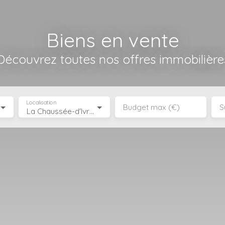
Biens en vente
Découvrez toutes nos offres immobilière
Localisation
Budget max (€)
S
La Chaussée-d'Ivry (28260)