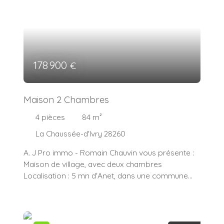
178 900
€
Maison 2 Chambres
4
pièces
84
m²
La Chaussée-d'Ivry 28260
A. J Pro immo - Romain Chauvin vous présente :
Maison de village, avec deux chambres
Localisation : 5 mn d'Anet, dans une commune
avec commerces, écoles et crèches à pied.
Descriptif : Maison de 84m² à rénover
comprenant : Au rez-de-chaussée, une entrée,
cuisine, un salon et un séjour et un wc. Au premier