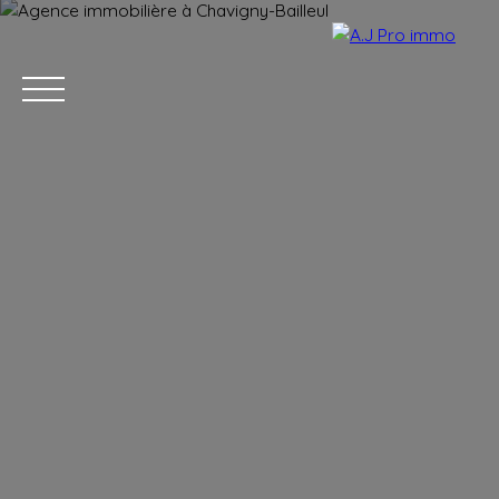
ACCUEIL
ACHETER
VENDRE
LOUER
BLOG
CONTACT
Estimation