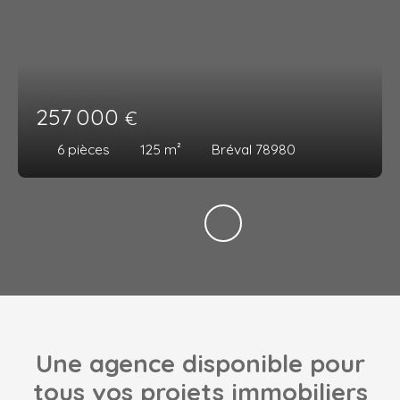
257 000
€
6
pièces
125
m²
Bréval 78980
Une agence disponible pour
tous vos projets immobiliers