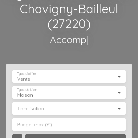
Chavigny-Bailleul
(27220)
Accompagnement p
|
Type d'offre
Vente
Type de bien
Maison
Localisation
Budget max (€)