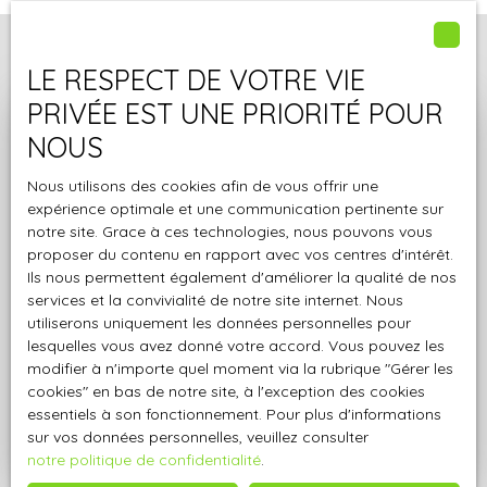
LE RESPECT DE VOTRE VIE
PRIVÉE EST UNE PRIORITÉ POUR
Demandez votre
NOUS
évaluation offerte par
A.J
Nous utilisons des cookies afin de vous offrir une
Pro immo
expérience optimale et une communication pertinente sur
notre site. Grace à ces technologies, nous pouvons vous
proposer du contenu en rapport avec vos centres d'intérêt.
Spécialistes de la région, nous vous offrons votre
Ils nous permettent également d'améliorer la qualité de nos
estimation en ligne ou à domicile. Demandez donc
services et la convivialité de notre site internet. Nous
votre évaluation sans plus attendre !
utiliserons uniquement les données personnelles pour
lesquelles vous avez donné votre accord. Vous pouvez les
modifier à n'importe quel moment via la rubrique ″Gérer les
cookies″ en bas de notre site, à l'exception des cookies
Adresse de votre bien
essentiels à son fonctionnement. Pour plus d'informations
sur vos données personnelles, veuillez consulter
Estimer mon bien
notre politique de confidentialité
.