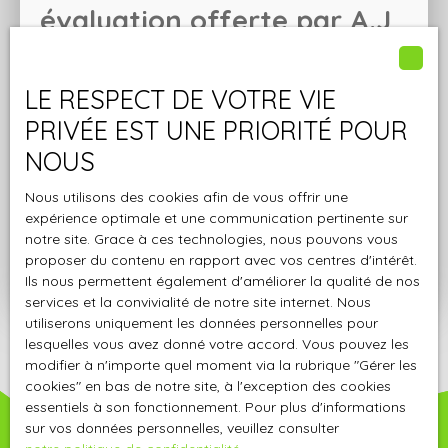
évaluation offerte par
A.J
Pro immo
LE RESPECT DE VOTRE VIE
Spécialistes de la région, nous vous offrons votre
estimation en ligne ou à domicile. Demandez donc
PRIVÉE EST UNE PRIORITÉ POUR
votre évaluation sans plus attendre !
NOUS
Nous utilisons des cookies afin de vous offrir une
expérience optimale et une communication pertinente sur
Adresse de votre bien
notre site. Grace à ces technologies, nous pouvons vous
proposer du contenu en rapport avec vos centres d'intérêt.
Estimer mon bien
Ils nous permettent également d'améliorer la qualité de nos
services et la convivialité de notre site internet. Nous
utiliserons uniquement les données personnelles pour
lesquelles vous avez donné votre accord. Vous pouvez les
modifier à n'importe quel moment via la rubrique ″Gérer les
cookies″ en bas de notre site, à l'exception des cookies
essentiels à son fonctionnement. Pour plus d'informations
sur vos données personnelles, veuillez consulter