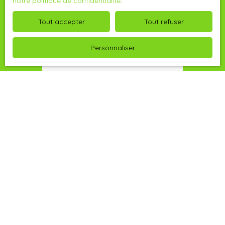
notre politique de confidentialité
.
Tout accepter
Tout refuser
Personnaliser
Arnaud ANGST
Agent Immobilier