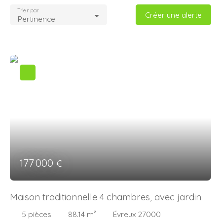
Trier par
Créer une alerte
Pertinence
177 000
€
Maison traditionnelle 4 chambres, avec jardin
5
pièces
88.14
m²
Évreux 27000