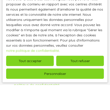
J'accepte le traitement de mes données
proposer du contenu en rapport avec vos centres d'intérêt.
personnelles conformément au RGPD. Si vous ne
Ils nous permettent également d'améliorer la qualité de nos
souhaitez pas faire l'objet de prospection
services et la convivialité de notre site internet. Nous
commerciale par voie téléphonique, vous pouvez
utiliserons uniquement les données personnelles pour
vous inscrire gratuitement sur la liste d'opposition
lesquelles vous avez donné votre accord. Vous pouvez les
au démarchage téléphonique, prévu par l'article
modifier à n'importe quel moment via la rubrique ″Gérer les
L223-1 du code de la consommation, sur le site
cookies″ en bas de notre site, à l'exception des cookies
Internet www.bloctel.gouv.fr ou par courrier
essentiels à son fonctionnement. Pour plus d'informations
adressé à :
sur vos données personnelles, veuillez consulter
notre politique de confidentialité
.
Société Worldline, Service Bloctel, CS 61311, 41013
Tout accepter
Tout refuser
BLOIS CEDEX.
Pour en savoir plus sur le traitement de vos
Personnaliser
données personnelles, veuillez consulter notre
politique de confidentialité
.
Recevoir des annonces