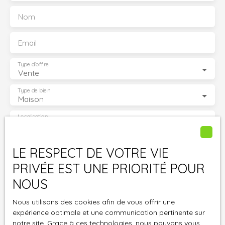
d’informations ou organiser une visite. A. J Pro immo, 2
Nom
agences à votre service : à Saint-André-de-l'Eure et Ézy-
sur-Eure.
Email
Type d'offre
Vente
Type de bien
Maison
Localisation
Évreux (27000)
Budget max (€)
LE RESPECT DE VOTRE VIE
PRIVÉE EST UNE PRIORITÉ POUR
Surface min (m²)
NOUS
Pièces min
Nous utilisons des cookies afin de vous offrir une
expérience optimale et une communication pertinente sur
notre site. Grace à ces technologies, nous pouvons vous