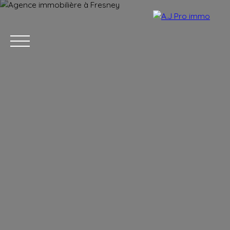
ACCUEIL
ACHETER
VENDRE
LOUER
BLOG
CONTACT
Estimation