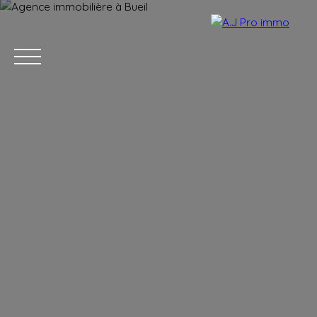
ACCUEIL
ACHETER
VENDRE
LOUER
BLOG
CONTACT
Estimation