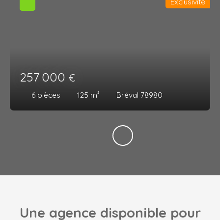
Exclusivité
257 000
€
6
pièces
125
m²
Bréval 78980
Une agence disponible pour