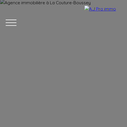
ACCUEIL
ACHETER
VENDRE
LOUER
BLOG
CONTACT
Estimation