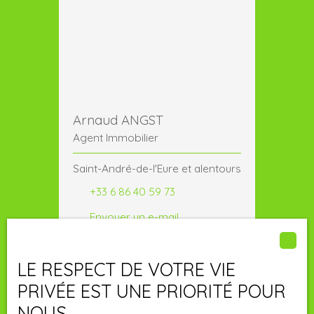
Arnaud ANGST
Agent Immobilier
Saint-André-de-l'Eure et alentours
+33 6 86 40 59 73
Envoyer un e-mail
LE RESPECT DE VOTRE VIE
Publié le 27/03/2023 par
PRIVÉE EST UNE PRIORITÉ POUR
Arnaud ANGST
NOUS