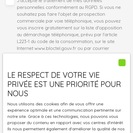
J'accepte le traitement de mes données
personnelles conformément au RGPD. Si vous ne
souhaitez pas faire l'objet de prospection
commerciale par voie téléphonique, vous pouvez
vous inscrire gratuitement sur la liste d'opposition
au démarchage téléphonique, prévu par l'article
L223-1 du code de la consommation, sur le site
Internet www.bloctel.gouv.fr ou par courrier
adressé à :
Société Worldline, Service Bloctel, CS 61311, 41013
LE RESPECT DE VOTRE VIE
BLOIS CEDEX.
PRIVÉE EST UNE PRIORITÉ POUR
Pour en savoir plus sur le traitement de vos
NOUS
données personnelles, veuillez consulter notre
politique de confidentialité
.
Nous utilisons des cookies afin de vous offrir une
expérience optimale et une communication pertinente sur
notre site. Grace à ces technologies, nous pouvons vous
proposer du contenu en rapport avec vos centres d'intérêt.
Envoyer
Ils nous permettent également d'améliorer la qualité de nos