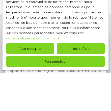
services et la convivialité de notre site internet. Nous
utiliserons uniquement les données personnelles pour
lesquelles vous avez donné votre accord. Vous pouvez les
modifier à n'importe quel moment via la rubrique ″Gérer les
cookies″ en bas de notre site, à l'exception des cookies
essentiels à son fonctionnement. Pour plus d'informations
sur vos données personnelles, veuillez consulter
notre politique de confidentialité
.
Demandez votre
Tout accepter
Tout refuser
évaluation offerte par
A.J
Pro immo
Personnaliser
Spécialistes de la région, nous vous offrons votre
estimation en ligne ou à domicile. Demandez donc
votre évaluation sans plus attendre !
Adresse de votre bien