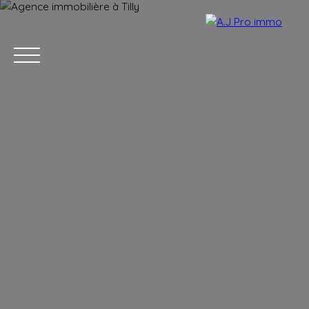
ACCUEIL
ACHETER
VENDRE
LOUER
BLOG
CONTACT
Estimation