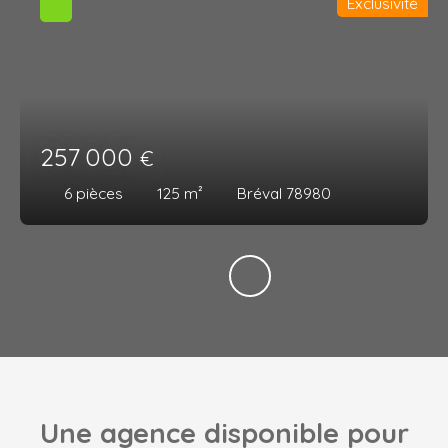
Exclusivité
257 000
€
6
pièces
125
m²
Bréval 78980
Une agence disponible pour