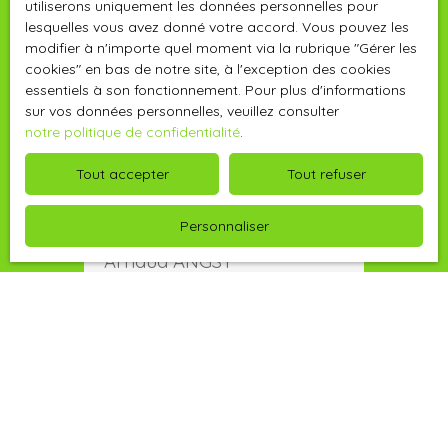
utiliserons uniquement les données personnelles pour
lesquelles vous avez donné votre accord. Vous pouvez les
modifier à n'importe quel moment via la rubrique ″Gérer les
cookies″ en bas de notre site, à l'exception des cookies
essentiels à son fonctionnement. Pour plus d'informations
sur vos données personnelles, veuillez consulter
notre politique de confidentialité
.
Tout accepter
Tout refuser
Personnaliser
Arnaud ANGST
Agent Immobilier
Saint-André-de-l'Eure et alentours
+33 6 86 40 59 73
Envoyer un e-mail