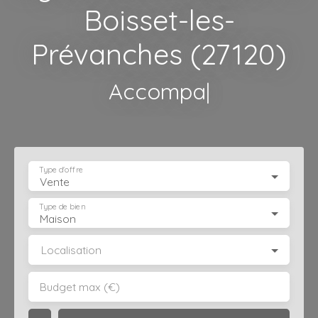
Boisset-les-
Prévanches (27120)
Accompagnement p
|
Type d'offre
Vente
Type de bien
Maison
Localisation
Budget max (€)