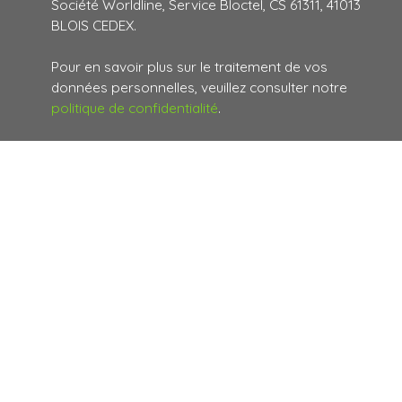
Société Worldline, Service Bloctel, CS 61311, 41013
BLOIS CEDEX.
Pour en savoir plus sur le traitement de vos
données personnelles, veuillez consulter notre
politique de confidentialité
.
Envoyer
Suivez-nous
sur les réseaux
sociaux :