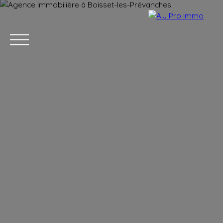
ACCUEIL
ACHETER
VENDRE
LOUER
BLOG
CONTACT
Estimation