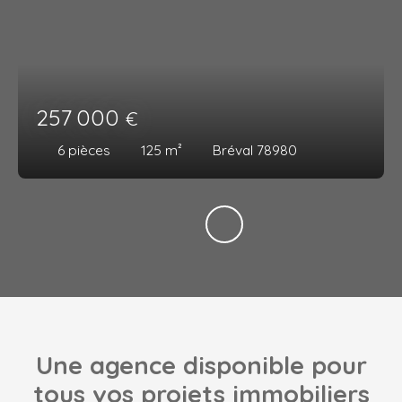
257 000
€
6
pièces
125
m²
Bréval 78980
Une agence disponible pour
tous vos projets immobiliers