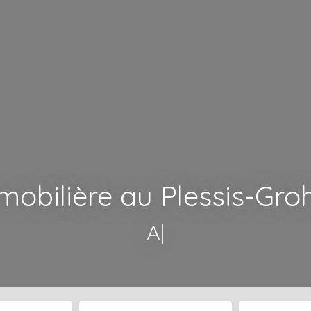
obilière au Plessis-Gro
Accompagne
|