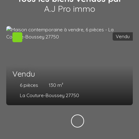
A.J Pro immo
Vendu
Vendu
6
pièces
130
m²
La Couture-Boussey 27750