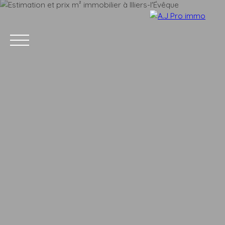
ACCUEIL
ACHETER
VENDRE
LOUER
BLOG
CONTACT
Estimation