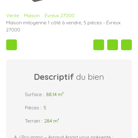
Vente
Maison
Évreux 27000
Maison mitoyenne 1 côté à vendre, 5 pièces - Évreux
27000
Descriptif
du bien
Surface
:
88.14
m²
Pièces
:
5
Terrain
:
284
m²
A.J Pro immo – Arnaud Angst vous présente :