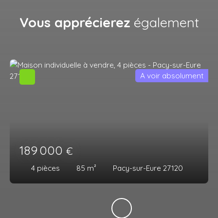
Vous apprécierez
également
A voir absolument
189 000
€
4
pièces
85
m²
Pacy-sur-Eure 27120