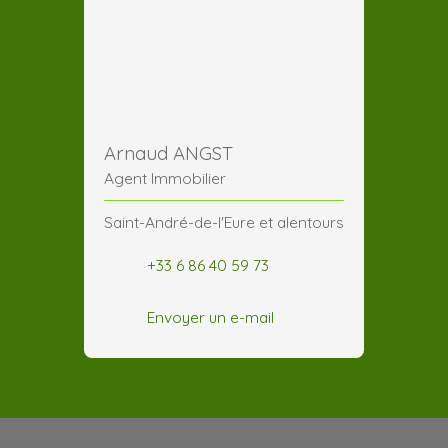
Arnaud ANGST
Agent Immobilier
Saint-André-de-l'Eure et alentours
+33 6 86 40 59 73
Envoyer un e-mail