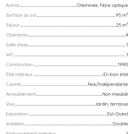
Autres
Cheminée, Fibre optique
Surface au sol
95
m²
Séjour
25
m²
Chambres
4
Salle d'eau
1
WC
1
Construction
1990
État intérieur
En bon état
Cuisine
Nue/Indépendante
Ameublement
Non meublé
Vue
Jardin, terrasse
Exposition
Est-Ouest
Isolation
Double
Stationnement intérieur
1