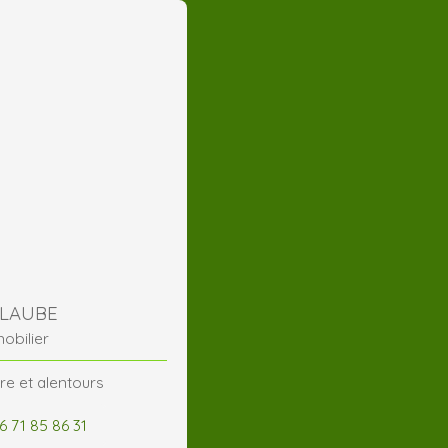
 LAUBE
obilier
re et alentours
6 71 85 86 31