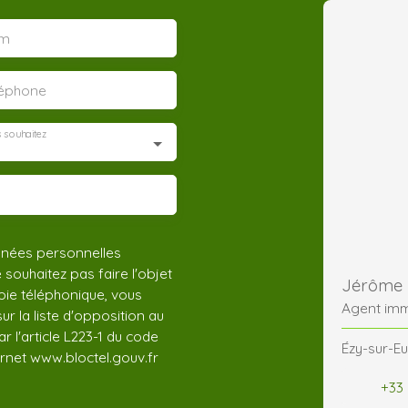
m
léphone
 souhaitez
nnées personnelles
ouhaitez pas faire l'objet
Jérôme
ie téléphonique, vous
Agent imm
r la liste d'opposition au
 l'article L223-1 du code
Ézy-sur-Eu
ernet www.bloctel.gouv.fr
+33 