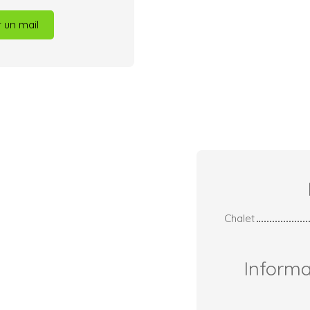
 un mail
Chalet
Inform