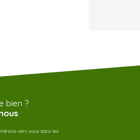
e bien ?
nous
iendrons vers vous dans les