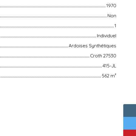
1970
Non
1
Individuel
Ardoises Synthétiques
Croth 27530
415-JL
562
m²