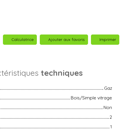
Calculatrice
Ajouter aux favoris
Imprimer
téristiques
techniques
Gaz
Bois/Simple vitrage
Non
2
1