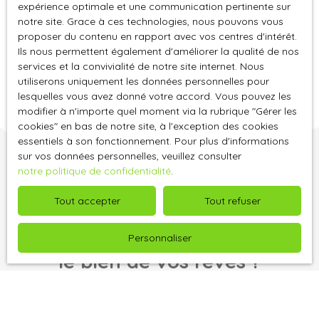
Maison ancienne rénovée
expérience optimale et une communication pertinente sur
notre site. Grace à ces technologies, nous pouvons vous
3
pièces
85
m²
Croth 27530
proposer du contenu en rapport avec vos centres d'intérêt.
Ils nous permettent également d'améliorer la qualité de nos
Votre agence A. J Pro immo vous propose à 5 min
services et la convivialité de notre site internet. Nous
d’Anet, dans une commune avec école, cette charmante
utiliserons uniquement les données personnelles pour
maison ancienne rénovée. Elle comprend un séjour salon
lesquelles vous avez donné votre accord. Vous pouvez les
avec cheminée insert, une cuisine ouverte aménagée et
modifier à n'importe quel moment via la rubrique ″Gérer les
équipée, une salle de douche avec wc. A l’étage palier 2
cookies″ en bas de notre site, à l'exception des cookies
essentiels à son fonctionnement. Pour plus d'informations
chambres avec placard. A l’extérieur, terrasse, atelier,
sur vos données personnelles, veuillez consulter
appentis et terrain d’environ 720m² entièrement clos. A
notre politique de confidentialité
.
visiter !
Tout accepter
Tout refuser
Vous ne trouvez pas
Personnaliser
le bien de vos rêves ?
Ne manquez plus aucun bien correspondant à votre
recherche en vous inscrivant à notre alerte mail !