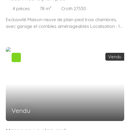
4
pièces
78
m²
Croth 27530
Exclusivité Maison neuve de plain pied trois chambres,
avec garage et combles aménageables Localisation : 15
mn N12, 20 mn nord ouest Houdan, secteur Ezy sur eure
Descriptif : Maison neuve plain pied 4 pièces de 78m²
Comprenant entrée sur salon/séjour, cuisine ouverte,
cellier, couloir, 3 chambres, salle de bains, wc. A
Vendu
l’extérieur, terrain d'environ 900 m², avec garage Les
Atouts : Frais de notaire réduit et éligible au prêt à taux
zéroGarantie décennalePompe à chaleurCombles
aménageablesCommodités : 15 min de la gare de Bueil,
15 min de la N12, 30min de l'A13. Maison à vendre
proposée par l’agence AJ Pro immo, 80 rue Henri IV
27540 Ivry la Bataille N’hésitez pas à nous contacter au
02. 32. 60. 08. 97 pour obtenir plus d’informations ou
Vendu
organiser une visite.