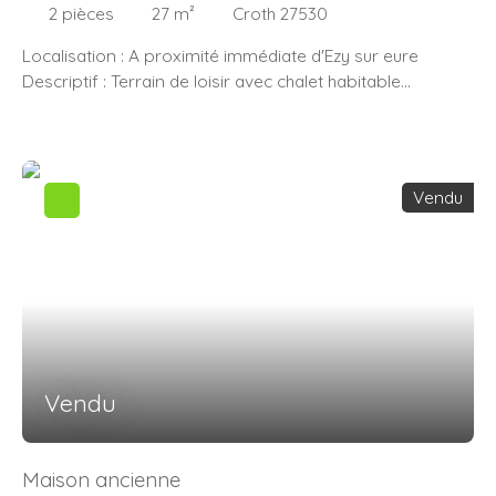
2
pièces
27
m²
Croth 27530
Localisation : A proximité immédiate d'Ezy sur eure
Descriptif : Terrain de loisir avec chalet habitable
comprenant pièce de vie avec kitchenette, 2 chambres,
salle de douche avec wc, annexe, terrasse couverte
Assainissement individuel Commodités : Commerces
accessibles à pied Bien à vendre proposée par l’agence
Vendu
A. J Pro immo,21 rue Isambard 27530 Ezy-sur-Eure
N’hésitez pas à nous contacter au 02. 32. 60. 08. 97 pour
obtenir plus d’informations ou organiser une visite !
Vendu
Maison ancienne