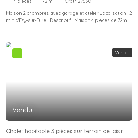
4
pièces
72
m²
Croth 27530
Maison 2 chambres avec garage et atelier Localisation : 2
min d'Ezy-sur-Eure Descriptif : Maison 4 pièces de 72m²
dans un environnement calme Au rez-de-chaussée,
entrée, cuisine équipée et aménagée, salon séjour avec
poêle à bois et WC. A l’étage, pallier desservant deux
chambres et une salle d'eau avec WC. A l'extérieur,
Vendu
garage, atelier. Terrain de 1140m². Les Atouts : Secteur
calmeProche des commoditésIdéal premier achatPoêle à
boisCommodités : 10min de la gare SNCF de Bueil (50 mn
Saint Lazare). Maison à vendre proposée par l’agence
AJ Pro immo, 21 rue Isambard 27530 Ezy sur eure
N’hésitez pas à nous contacter au 02. 32. 60. 08. 97 pour
obtenir plus d’informations ou organiser une visite.
Vendu
Chalet habitable 3 pièces sur terrain de loisir