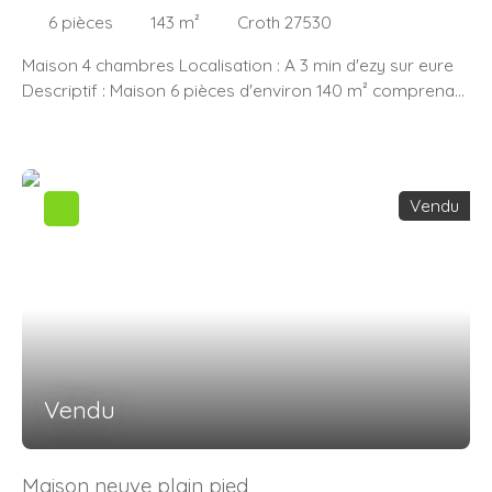
6
pièces
143
m²
Croth 27530
Maison 4 chambres Localisation : A 3 min d'ezy sur eure
Descriptif : Maison 6 pièces d'environ 140 m² comprenant
: Au rez-de-chaussée, séjour/salon avec cheminée,
cuisine, salle de bains, wc, 2 belles chambres dont une
avec cheminée, grande pièce à usage de bureau ou
rangement A l'étage, grand palier, deux chambres, 1 salle
Vendu
d'eau Garage indépendant A l’extérieur, terrain de
1000m²,entièrement clos. Travaux à prévoir (fenêtres,
électricité, isolation, rafraichissement) Les Atouts :
Assainissement conformePeu de voisins à proximitéSans
vis à visCommodités : Commerces, médecins, écoles à
proximité 20min de la gare SNCF de Houdan (50 mn
Montparnasse), 10min de la N12. Maison à vendre
proposée par l’agence AJ Pro immo, 21 rue Isambard
Vendu
27530 Ezy sur eure N’hésitez pas à nous contacter au 02.
32. 60. 08. 97 pour obtenir plus d’informations ou
organiser une visite.
Maison neuve plain pied