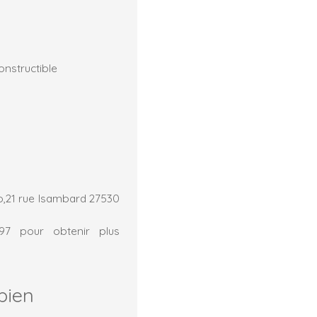
onstructible
o,21 rue Isambard 27530
.97 pour obtenir plus
bien