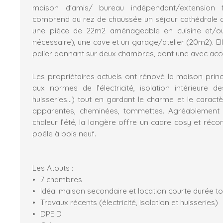
maison d'amis/ bureau indépendant/extension fam
comprend au rez de chaussée un séjour cathédrale 
une pièce de 22m2 aménageable en cuisine et/ou
nécessaire), une cave et un garage/atelier (20m2). Ell
palier donnant sur deux chambres, dont une avec acc
Les propriétaires actuels ont rénové la maison pri
aux normes de l’électricité, isolation intérieure 
huisseries…) tout en gardant le charme et le caractè
apparentes, cheminées, tommettes. Agréablement 
chaleur l’été, la longère offre un cadre cosy et récon
poêle à bois neuf.
Les Atouts :
7 chambres
Idéal maison secondaire et location courte durée to
Travaux récents (électricité, isolation et huisseries)
DPE D