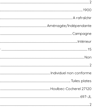
2
1900
A rafraîchir
Aménagée/Indépendante
Campagne
Intérieur
r
15
Non
2
Individuel non conforme
Tuiles plates
Houlbec-Cocherel 27120
697-JL
2