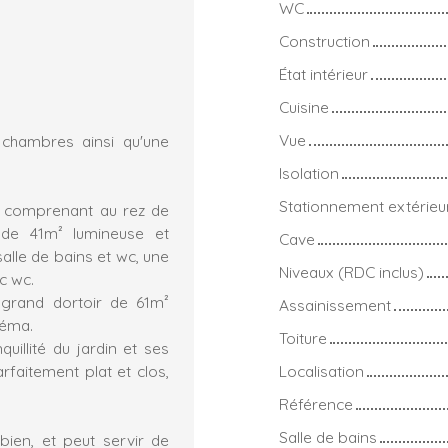
WC
Construction
État intérieur
Cuisine
Vue
hambres ainsi qu'une
Isolation
Stationnement extérieu
² comprenant au rez de
de 41m² lumineuse et
Cave
salle de bains et wc, une
Niveaux (RDC inclus)
c wc.
 grand dortoir de 61m²
Assainissement
néma.
Toiture
illité du jardin et ses
rfaitement plat et clos,
Localisation
Référence
Salle de bains
en, et peut servir de