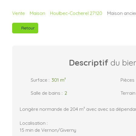
Vente
Maison
Houlbec-Cocherel 27120
Maison ancie
Retour
Descriptif
du bie
Surface
:
301
m²
Pièces
Salle de bains
:
2
Terrain
Longère normande de 204 m² avec avec sa dépendan
Localisation :
15 min de Vernon/Giverny