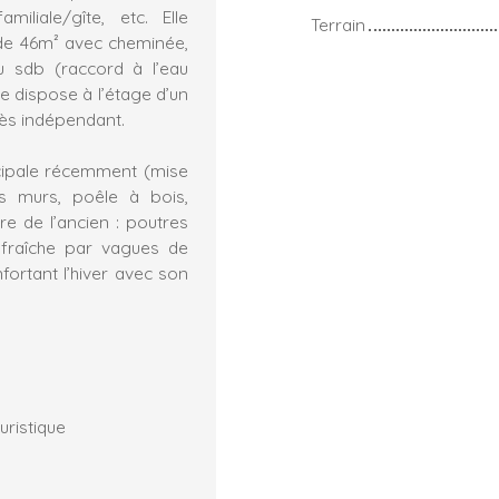
iliale/gîte, etc. Elle
Terrain
de 46m² avec cheminée,
 sdb (raccord à l’eau
e dispose à l’étage d’un
ès indépendant.
ncipale récemment (mise
des murs, poêle à bois,
re de l’ancien : poutres
fraîche par vagues de
fortant l’hiver avec son
uristique