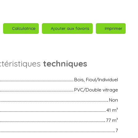
Calculatrice
Ajouter aux favoris
Imprimer
téristiques
techniques
Bois, Fioul/Individuel
PVC/Double vitrage
Non
41
m²
77
m²
7