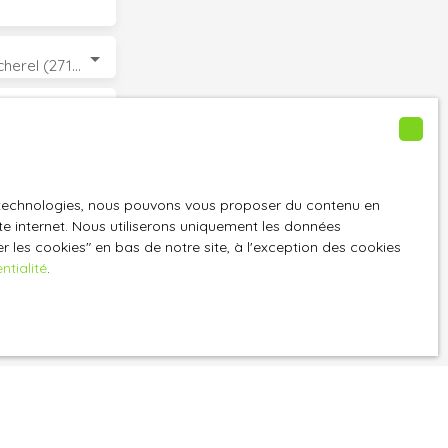
Houlbec-Cocherel (27120)
GPD. Si vous ne
ique, vous
es technologies, nous pouvons vous proposer du contenu en
 téléphonique,
ite internet. Nous utiliserons uniquement les données
 les cookies″ en bas de notre site, à l'exception des cookies
ntialité
.
z consulter notre