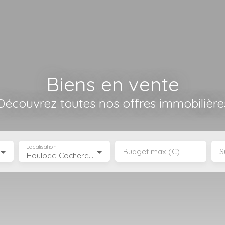
Biens en vente
Découvrez toutes nos offres immobilière
Localisation
Budget max (€)
S
Houlbec-Cocherel (27120)