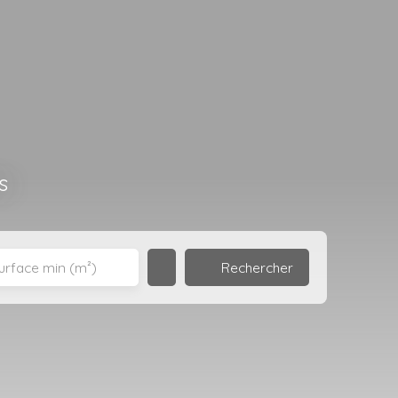
s
Rechercher
urface min (m²)