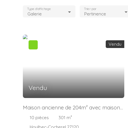
Type d'affichage
Trier par
Galerie
Pertinence
Vendu
Vendu
Maison ancienne de 204m² avec maison
d'amis
10
pièces
301
m²
Houlbec-Cocherel 27120