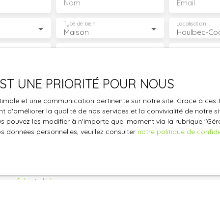
Nom
Email
Type de bien
Localisation
Maison
€)
Surface min (m²)
Pièces min
le traitement de mes données personnelles conformément au R
 EST UNE PRIORITÉ POUR NOUS
pas faire l'objet de prospection commerciale par voie téléphon
optimale et une communication pertinente sur notre site. Grace à c
s inscrire gratuitement sur la liste d'opposition au démarchage
 d'améliorer la qualité de nos services et la convivialité de notre s
'article L223-1 du code de la consommation, sur le site Internet
 pouvez les modifier à n'importe quel moment via la rubrique ″Gérer
.gouv.fr ou par courrier adressé à :
os données personnelles, veuillez consulter
notre politique de confide
ldline, Service Bloctel, CS 61311, 41013 BLOIS CEDEX.
oir plus sur le traitement de vos données personnelles, veuille
e confidentialité
.
Recevoir des annonces