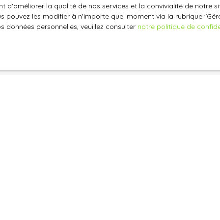
 d'améliorer la qualité de nos services et la convivialité de notre s
oir plus sur le traitement de vos données personnelles, veuille
 pouvez les modifier à n'importe quel moment via la rubrique ″Gérer
e confidentialité
.
os données personnelles, veuillez consulter
notre politique de confide
Recevoir des annonces
Je suis propriétaire
Estimez votre bien
Vendre avec nous
Nos biens vendus
Espace vendeur
Gestion locative