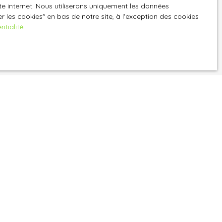
ite internet. Nous utiliserons uniquement les données
z consulter notre
 les cookies″ en bas de notre site, à l'exception des cookies
ntialité
.
Informations
Recrutement
Nos honoraires
Mentions légales
Politique de confidentialité
Plan du site