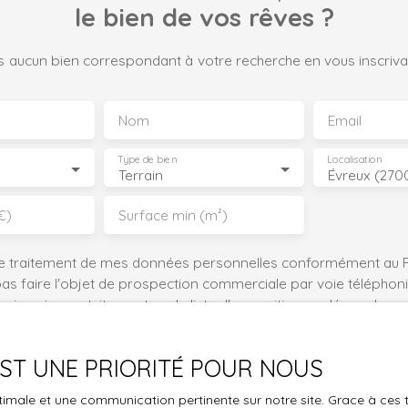
le bien de vos rêves ?
 aucun bien correspondant à votre recherche en vous inscrivan
Nom
Email
Type de bien
Localisation
Terrain
Évreux (270
€)
Surface min (m²)
le traitement de mes données personnelles conformément au R
pas faire l'objet de prospection commerciale par voie téléphon
s inscrire gratuitement sur la liste d'opposition au démarchage
'article L223-1 du code de la consommation, sur le site Internet
.gouv.fr ou par courrier adressé à :
 EST UNE PRIORITÉ POUR NOUS
ldline, Service Bloctel, CS 61311, 41013 BLOIS CEDEX.
optimale et une communication pertinente sur notre site. Grace à c