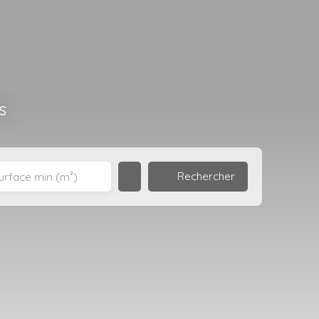
s
Rechercher
urface min (m²)