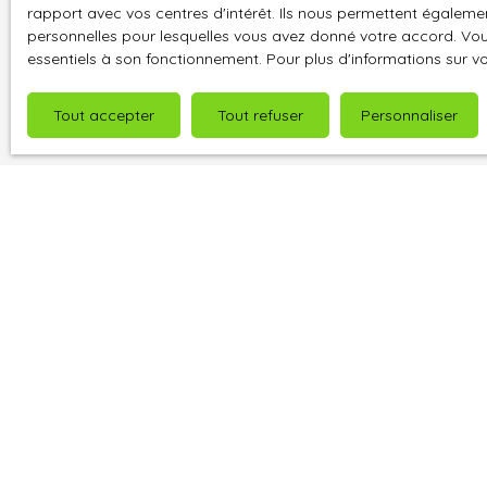
rapport avec vos centres d'intérêt. Ils nous permettent également
Pour en sav
personnelles pour lesquelles vous avez donné votre accord. Vous
politique d
essentiels à son fonctionnement. Pour plus d'informations sur v
Tout accepter
Tout refuser
Personnaliser
Je recherche un bien
Vente maison Saint-André-de-l'Eure (27220)
Vente maison Ézy-sur-Eure (27530)
Vente maison Bréval (78980)
Vente maison Anet (28260)
Vente maison Pacy-sur-Eure (27120)