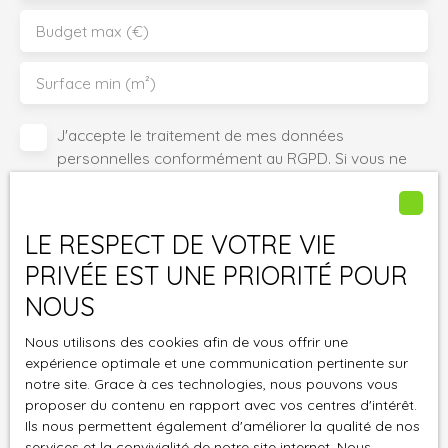
Budget max (€)
Surface min (m²)
J'accepte le traitement de mes données
personnelles conformément au RGPD. Si vous ne
souhaitez pas faire l'objet de prospection
commerciale par voie téléphonique, vous pouvez
vous inscrire gratuitement sur la liste d'opposition
LE RESPECT DE VOTRE VIE
au démarchage téléphonique, prévu par l'article
PRIVÉE EST UNE PRIORITÉ POUR
L223-1 du code de la consommation, sur le site
Internet www.bloctel.gouv.fr ou par courrier
NOUS
adressé à :
Nous utilisons des cookies afin de vous offrir une
expérience optimale et une communication pertinente sur
Société Worldline, Service Bloctel, CS 61311, 41013
notre site. Grace à ces technologies, nous pouvons vous
BLOIS CEDEX.
proposer du contenu en rapport avec vos centres d'intérêt.
Ils nous permettent également d'améliorer la qualité de nos
Pour en savoir plus sur le traitement de vos
services et la convivialité de notre site internet. Nous