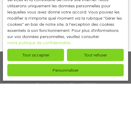
données personnelles, veuillez consulter notre
utiliserons uniquement les données personnelles pour
politique de confidentialité
.
lesquelles vous avez donné votre accord. Vous pouvez les
modifier à n'importe quel moment via la rubrique ″Gérer les
cookies″ en bas de notre site, à l'exception des cookies
Recevoir des annonces
essentiels à son fonctionnement. Pour plus d'informations
sur vos données personnelles, veuillez consulter
notre politique de confidentialité
.
Tout accepter
Tout refuser
Personnaliser
Je recherche un bien
Vente maison Saint-André-de-l'Eure (27220)
Vente maison Ézy-sur-Eure (27530)
Vente maison Bréval (78980)
Vente maison Anet (28260)
Vente maison Pacy-sur-Eure (27120)