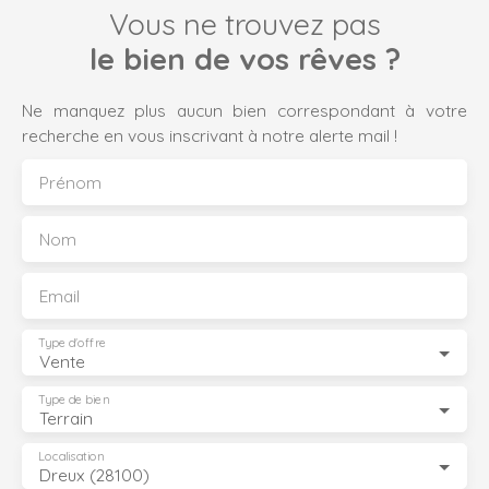
paisibleFaçade sudécole sur placeCommodités : 10mn de
Vous ne trouvez pas
Dreux et de sa gare SNCF (55 mn Montparnasse), 5 min
de la N12. Maison à vendre proposée par l’agence A. J
le bien de vos rêves ?
Pro immo, 68 rue Chanoine Boulogne à Saint-André-de-
l’Eure N’hésitez pas à nous contacter au 02. 32. 37. 96. 02
Ne manquez plus aucun bien correspondant à votre
pour obtenir plus d’information ou organiser une visite.
recherche en vous inscrivant à notre alerte mail !
Prénom
Nom
Email
Type d'offre
Vente
Type de bien
Terrain
Localisation
Dreux (28100)