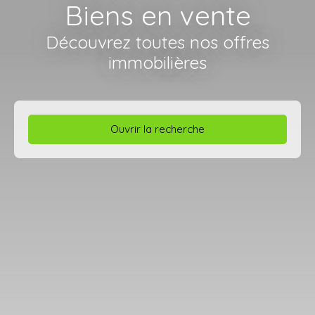
Biens en vente
Découvrez toutes nos offres
immobilières
Ouvrir la recherche
Type d'offre
Vente
Type de bien
Terrain
Localisation
Dreux (28100)
Budget max (€)