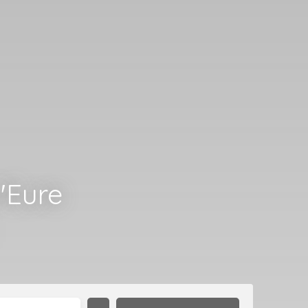
'Eure
,
|