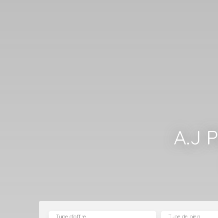
A.J 
Type d'offre
Type de bien