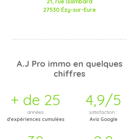
21, rue Isambard
27530 Ézy-sur-Eure
A.J Pro immo
en quelques
chiffres
+ de 25
4,9/5
années
satisfaction :
d'expériences cumulées
Avis Google