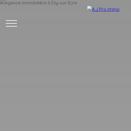
ACCUEIL
ACHETER
VENDRE
LOUER
BLOG
CONTACT
Estimation