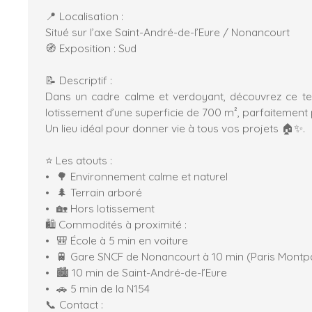
📍 Localisation :
Situé sur l’axe Saint-André-de-l’Eure / Nonancourt
🧭 Exposition : Sud
📝 Descriptif :
Dans un cadre calme et verdoyant, découvrez ce ter
lotissement d’une superficie de 700 m², parfaitement p
Un lieu idéal pour donner vie à tous vos projets 🏠✨.
⭐ Les atouts :
🌳 Environnement calme et naturel
🌲 Terrain arboré
🏡 Hors lotissement
🛍️ Commodités à proximité :
🎒 École à 5 min en voiture
🚆 Gare SNCF de Nonancourt à 10 min (Paris Montp
🏙️ 10 min de Saint-André-de-l’Eure
🚗 5 min de la N154
📞 Contact :