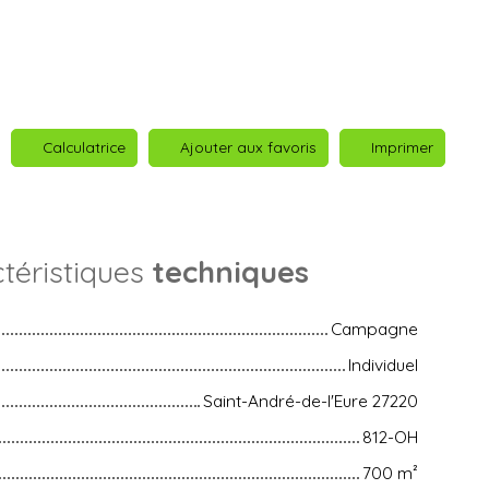
Calculatrice
Ajouter aux favoris
Imprimer
téristiques
techniques
Campagne
Individuel
Saint-André-de-l'Eure 27220
812-OH
700
m²