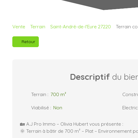
Vente
Terrain
Saint-André-de-l'Eure 27220
Terrain co
Retour
Descriptif
du bie
Terrain
:
700
m²
Constru
Viabilisé
:
Non
Electric
🏡 A.J Pro Immo – Olivia Hubert vous présente :
🌞 Terrain à bâtir de 700 m² – Plat – Environnement pa