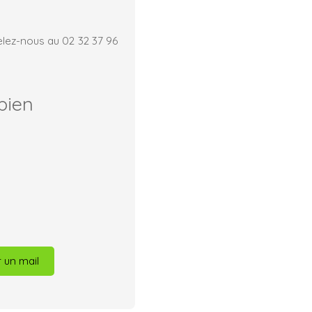
elez-nous au 02 32 37 96
bien
 un mail