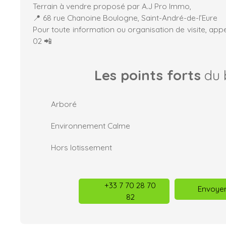
Terrain à vendre proposé par A.J Pro Immo,
📍 68 rue Chanoine Boulogne, Saint-André-de-l’Eure
Pour toute information ou organisation de visite, app
02 📲
Les points forts
du 
Arboré
Environnement Calme
Hors lotissement
+33 7 70 28 70
Envoyer
82