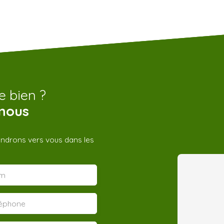
e bien ?
nous
iendrons vers vous dans les
m
léphone