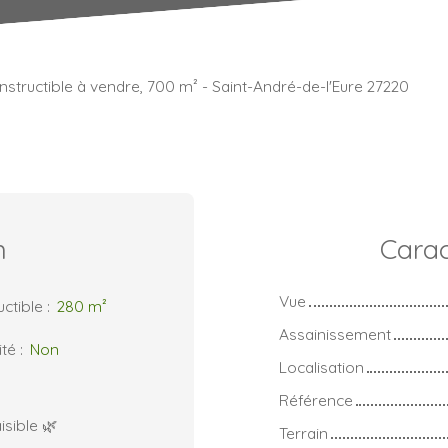
nstructible à vendre, 700 m² - Saint-André-de-l'Eure 27220
n
Carac
Vue
ctible
:
280
m²
Assainissement
ité
:
Non
Localisation
Référence
isible 🌿
Terrain