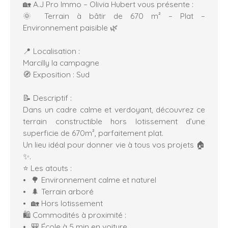
🏡 A.J Pro Immo – Olivia Hubert vous présente :
🌞 Terrain à bâtir de 670 m² – Plat –
Environnement paisible 🌿
📍 Localisation :
Marcilly la campagne
🧭 Exposition : Sud
📝 Descriptif :
Dans un cadre calme et verdoyant, découvrez ce
terrain constructible hors lotissement d’une
superficie de 670m², parfaitement plat.
Un lieu idéal pour donner vie à tous vos projets 🏠
✨.
⭐ Les atouts :
🌳 Environnement calme et naturel
🌲 Terrain arboré
🏡 Hors lotissement
🛍️ Commodités à proximité :
🎒 École à 5 min en voiture