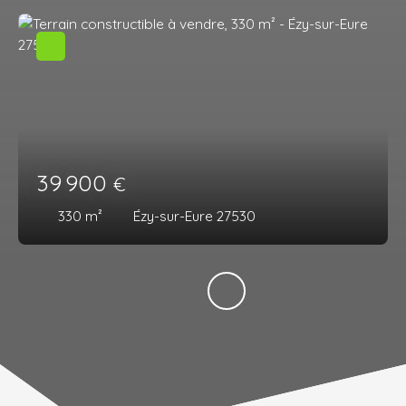
39 900
€
330
m²
Ézy-sur-Eure 27530