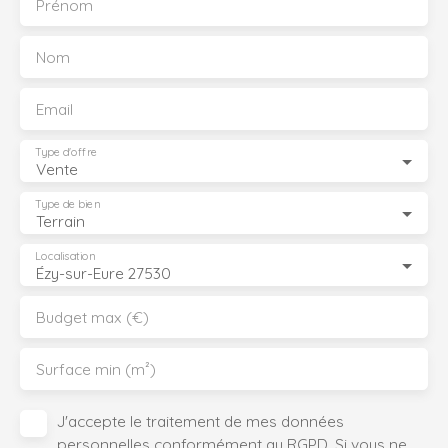
Prénom
Nom
Email
Type d'offre
Vente
Type de bien
Terrain
Localisation
Ézy-sur-Eure 27530
Budget max (€)
Surface min (m²)
J'accepte le traitement de mes données
personnelles conformément au RGPD. Si vous ne