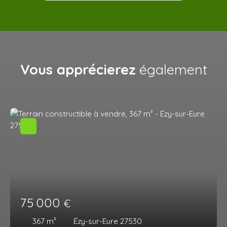
Vous apprécierez
également
75 000
€
367
m²
Ézy-sur-Eure 27530