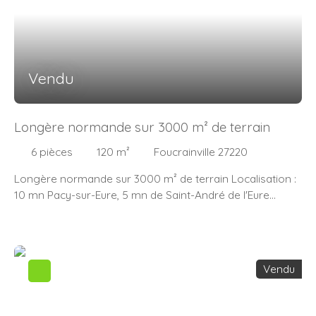
Vendu
Longère normande sur 3000 m² de terrain
6
pièces
120
m²
Foucrainville 27220
Longère normande sur 3000 m² de terrain Localisation :
10 mn Pacy-sur-Eure, 5 mn de Saint-André de l'Eure
Exposition : sud Descriptif : Magnifique Longère
d'environ 120m² dans un environnement calme Au rez-
de-chaussée vous y trouverez une Salle à manger ,
cuisine équipée et aménagée de la marque Rosière ,
Vendu
Salon Séjour de 26 m², Salle d’eau avec wc et une
Chambre. A l’étage : palier, deux chambres , dressing ou
bureau , salle de bains et wc indépendant . A l’extérieur,