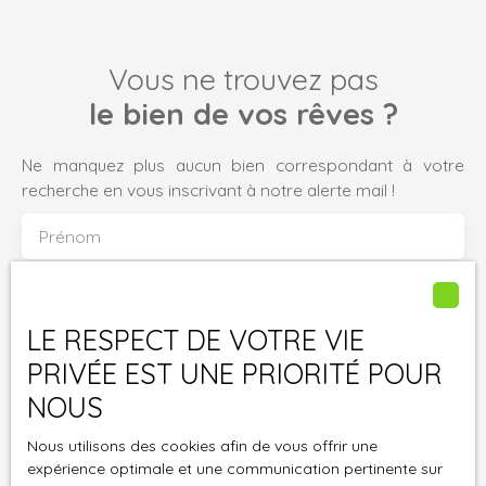
mezzanine grenier. Les Atouts : Etat irréprochableGrand
et lumineux séjour salon Chauffage par pompe à
chaleurCommodités : 20 min de la gare SNCF de Bueil (50
Vous ne trouvez pas
mn Saint Lazare), 15min de l’A13, de Pacy-sur-Eure, Ezy-
sur-Eure. Maison à vendre proposée par l’agence A. J
le bien de vos rêves ?
Pro immo, 68 rue Chanoine Boulogne à Saint-André-de-
l’Eure N’hésitez pas à nous contacter au 02. 32. 37. 96. 02
Ne manquez plus aucun bien correspondant à votre
pour obtenir plus d’information ou organiser une visite.
recherche en vous inscrivant à notre alerte mail !
Prénom
Nom
LE RESPECT DE VOTRE VIE
Email
PRIVÉE EST UNE PRIORITÉ POUR
Type d'offre
NOUS
Vente
Nous utilisons des cookies afin de vous offrir une
Type de bien
expérience optimale et une communication pertinente sur
Maison