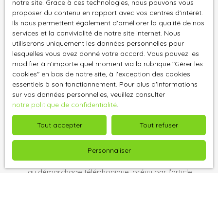
notre site. Grace à ces technologies, nous pouvons vous
Localisation
proposer du contenu en rapport avec vos centres d'intérêt.
Foucrainville (27220)
Ils nous permettent également d'améliorer la qualité de nos
services et la convivialité de notre site internet. Nous
Budget max (€)
utiliserons uniquement les données personnelles pour
lesquelles vous avez donné votre accord. Vous pouvez les
modifier à n'importe quel moment via la rubrique ″Gérer les
Surface min (m²)
cookies″ en bas de notre site, à l'exception des cookies
essentiels à son fonctionnement. Pour plus d'informations
Pièces min
sur vos données personnelles, veuillez consulter
notre politique de confidentialité
.
J'accepte le traitement de mes données
Tout accepter
Tout refuser
personnelles conformément au RGPD. Si vous ne
souhaitez pas faire l'objet de prospection
commerciale par voie téléphonique, vous pouvez
Personnaliser
vous inscrire gratuitement sur la liste d'opposition
au démarchage téléphonique, prévu par l'article
L223-1 du code de la consommation, sur le site
Internet www.bloctel.gouv.fr ou par courrier
adressé à :