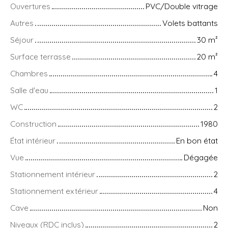
Ouvertures
PVC/Double vitrage
Autres
Volets battants
Séjour
30
m²
Surface terrasse
20
m²
Chambres
4
Salle d'eau
1
WC
2
Construction
1980
État intérieur
En bon état
Vue
Dégagée
Stationnement intérieur
2
Stationnement extérieur
4
Cave
Non
Niveaux (RDC inclus)
2