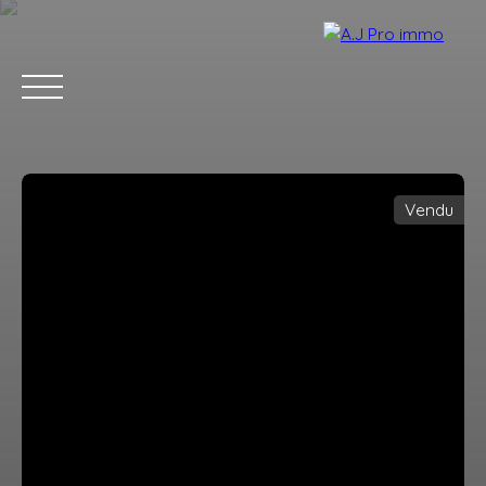
Vendu
ACCUEIL
ACHETER
VENDRE
LOUER
BLOG
CONTACT
Estimation