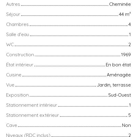
Autres
Cheminée
Séjour
44
m²
Chambres
4
Salle d'eau
1
WC
2
Construction
1969
État intérieur
En bon état
Cuisine
Aménagée
Vue
Jardin, terrasse
Exposition
Sud-Ouest
Stationnement intérieur
1
Stationnement extérieur
5
Cave
Non
Niveaux (RDC inclus)
2