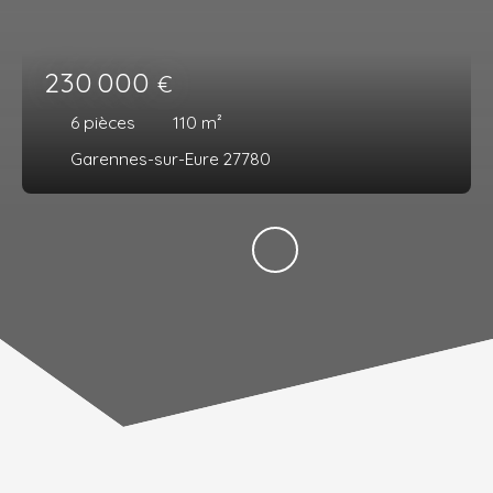
230 000
€
6
pièces
110
m²
Garennes-sur-Eure 27780