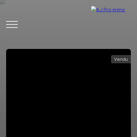
Vendu
ACCUEIL
ACHETER
VENDRE
LOUER
BLOG
CONTACT
Estimation