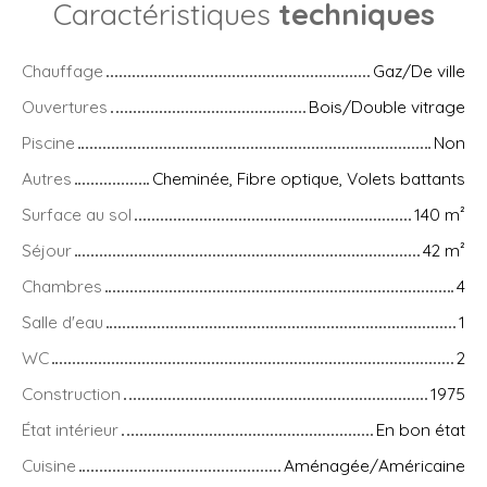
Caractéristiques
techniques
Chauffage
Gaz/De ville
Ouvertures
Bois/Double vitrage
Piscine
Non
Autres
Cheminée, Fibre optique, Volets battants
Surface au sol
140
m²
Séjour
42
m²
Chambres
4
Salle d'eau
1
WC
2
Construction
1975
État intérieur
En bon état
Cuisine
Aménagée/Américaine