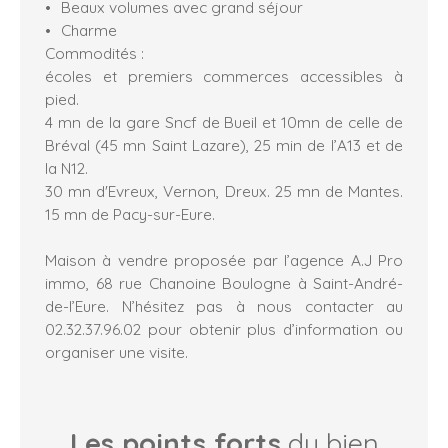
Beaux volumes avec grand séjour
Charme
Commodités :
écoles et premiers commerces accessibles à
pied.
4 mn de la gare Sncf de Bueil et 10mn de celle de
Bréval (45 mn Saint Lazare), 25 min de l’A13 et de
la N12.
30 mn d'Evreux, Vernon, Dreux. 25 mn de Mantes.
15 mn de Pacy-sur-Eure.
Maison à vendre proposée par l’agence A.J Pro
immo, 68 rue Chanoine Boulogne à Saint-André-
de-l’Eure. N’hésitez pas à nous contacter au
02.32.37.96.02 pour obtenir plus d’information ou
organiser une visite.
Les points forts
du bien