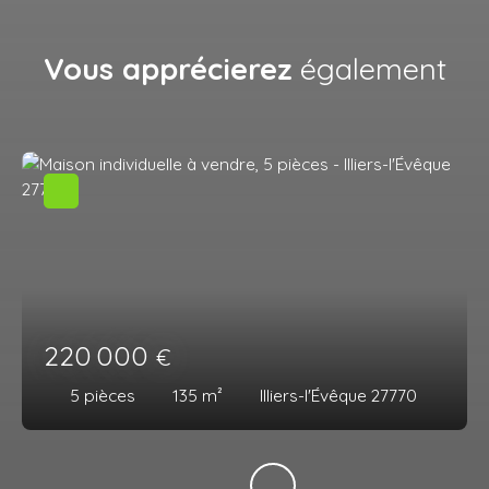
Vous apprécierez
également
220 000
€
5
pièces
135
m²
Illiers-l'Évêque 27770