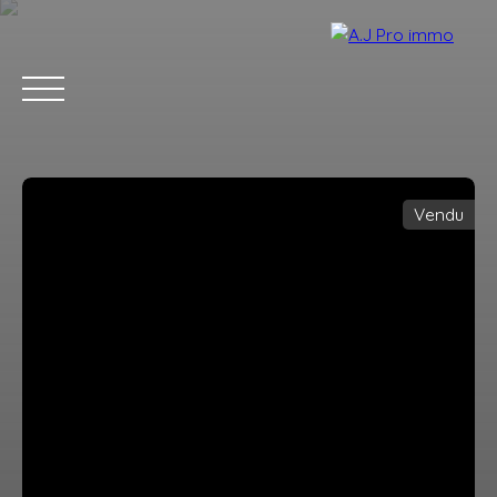
Vendu
ACCUEIL
ACHETER
VENDRE
LOUER
BLOG
CONTACT
Estimation