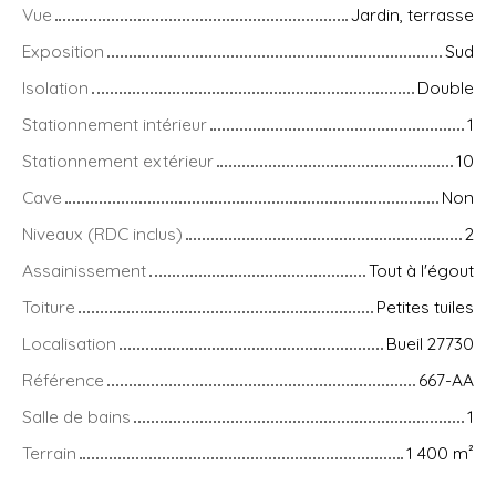
Vue
Jardin, terrasse
Exposition
Sud
Isolation
Double
Stationnement intérieur
1
Stationnement extérieur
10
Cave
Non
Niveaux (RDC inclus)
2
Assainissement
Tout à l'égout
Toiture
Petites tuiles
Localisation
Bueil 27730
Référence
667-AA
Salle de bains
1
Terrain
1 400
m²