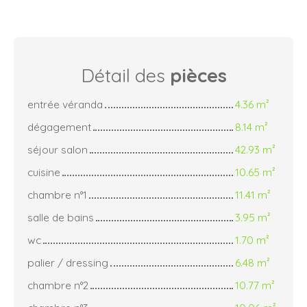
Détail des
pièces
entrée véranda
4.36 m²
dégagement
8.14 m²
séjour salon
42.93 m²
cuisine
10.65 m²
chambre n°1
11.41 m²
salle de bains
3.95 m²
wc
1.70 m²
palier / dressing
6.48 m²
chambre n°2
10.77 m²