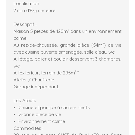
Localisation :
2 min d'Ezy sur eure
Descriptif :
Maison 5 pièces de 120m² dans un environnement
calme
Au rez-de-chaussée, grande pièce (54m²) de vie
avec cuisine ouverte aménagée, salle d'eau, wc.
A l’étage, palier et couloir desservant 3 chambres,
wc.
A l’extérieur, terrain de 295m².*
Atelier / Chaufferie
Garage indépendant.
Les Atouts :
Cuisine et pompe à chaleur neufs
Grande pièce de vie
Environnement calme
Commodités :
20 min de la gare SNCF de Bueil (50 mn Saint