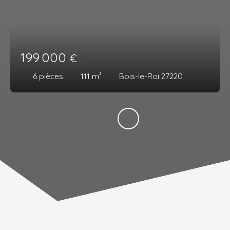
199 000
€
6
pièces
111
m²
Bois-le-Roi 27220