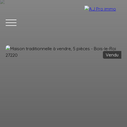
Vendu
ACCUEIL
ACHETER
VENDRE
LOUER
BLOG
CONTACT
Estimation