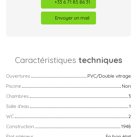
+33 6 71 85 86 31
Envoyer un mail
Caractéristiques
techniques
Ouvertures
PVC/Double vitrage
Piscine
Non
Chambres
3
Salle d'eau
1
WC
2
Construction
1948
État intérieur
En bon état