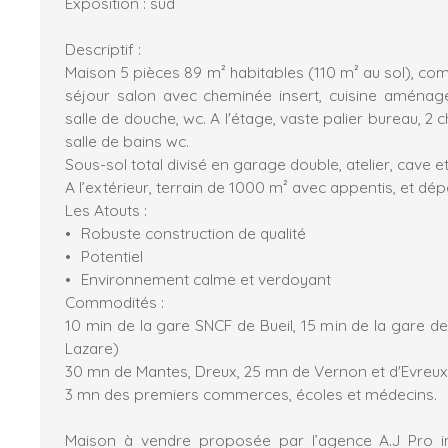
Exposition : sud
Descriptif :
Maison 5 pièces 89 m² habitables (110 m² au sol), com
séjour salon avec cheminée insert, cuisine aménagé
salle de douche, wc. A l'étage, vaste palier bureau, 2
salle de bains wc.
Sous-sol total divisé en garage double, atelier, cave 
A l’extérieur, terrain de 1000 m² avec appentis, et d
Les Atouts :
Robuste construction de qualité
Potentiel
Environnement calme et verdoyant
Commodités :
10 min de la gare SNCF de Bueil, 15 min de la gare d
Lazare)
30 mn de Mantes, Dreux, 25 mn de Vernon et d'Evreux
3 mn des premiers commerces, écoles et médecins.
Maison à vendre proposée par l’agence A.J Pro i