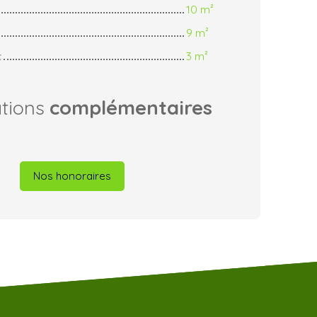
10 m²
9 m²
c
3 m²
ations
complémentaires
Nos honoraires