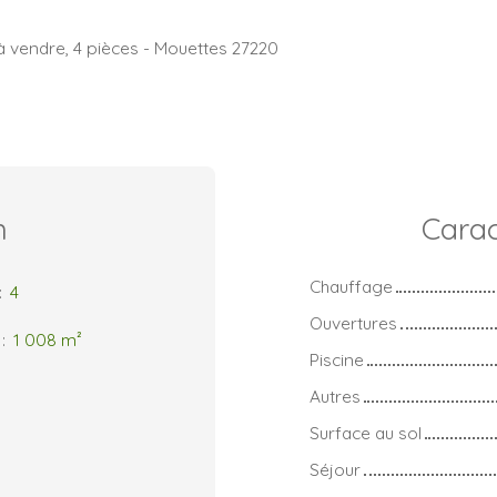
 à vendre, 4 pièces - Mouettes 27220
n
Carac
Chauffage
:
4
Ouvertures
:
1 008
m²
Piscine
Autres
Surface au sol
Séjour