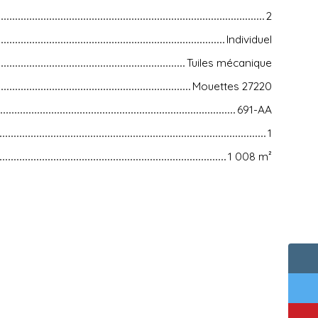
2
Individuel
Tuiles mécanique
Mouettes 27220
691-AA
1
1 008
m²