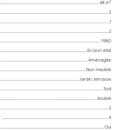
64
m²
2
1
2
1980
En bon état
Aménagée
Non meublé
Jardin, terrasse
Sud
double
2
r
4
Oui