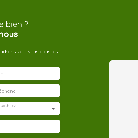
e bien ?
nous
iendrons vers vous dans les
m
léphone
 souhaitez