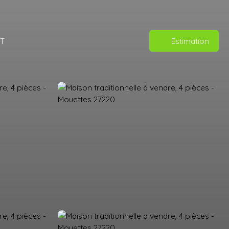
T
Estimation