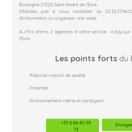
Boulogne 27220 Saint André de l’Eure
N’hésitez pas à nous contacter au 02.32.37.96
d’information ou organiser une visite.
A.J Pro immo, 2 agences à votre service : à Ezy-sur-
l'Eure
Les points forts
du 
Robuste maison de qualité
Potentiel
Environnement calme et verdoyant
+33 6 86 40 59
Envoyer
73