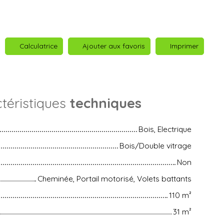
Calculatrice
Ajouter aux favoris
Imprimer
téristiques
techniques
Bois, Electrique
Bois/Double vitrage
Non
Cheminée, Portail motorisé, Volets battants
110
m²
31
m²