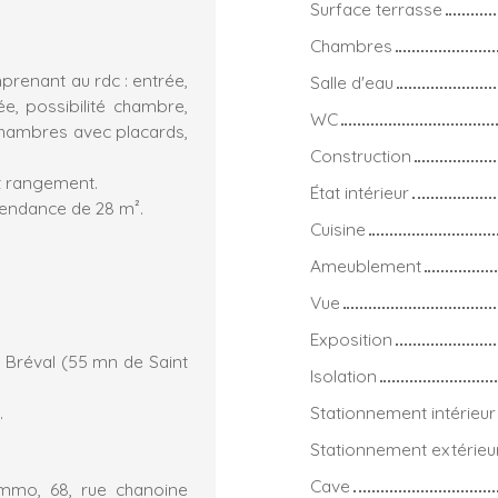
Surface terrasse
Chambres
prenant au rdc : entrée,
Salle d'eau
e, possibilité chambre,
WC
 chambres avec placards,
Construction
et rangement.
État intérieur
épendance de 28 m².
Cuisine
Ameublement
Vue
Exposition
e Bréval (55 mn de Saint
Isolation
.
Stationnement intérieur
Stationnement extérieu
Cave
mmo, 68, rue chanoine