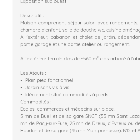
Exposition sud ouest
Descriptif :
Maison comprenant séjour salon avec rangements,
chambre d'enfant, salle de douche wc, cuisine aména
A l'extérieur, cabanon et chalet de jardin, dépen
partie garage et une partie atelier ou rangement.
A l'extérieur terrain clos de ~560 m² clos arboré à l'ab
Les Atouts :
Plain pied fonctionnel
Jardin sans vis à vis
Idéalement situé commodités à pieds
Commodités :
Ecoles, commerces et médecins sur place.
5 mn de Bueil et de sa gare SNCF (55 mn Saint Lazar
mn de Pacy-sur-Eure, 25 mn de Dreux, d’Evreux ou de
Houdan et de sa gare (45 mn Montparnasse). N12 et A