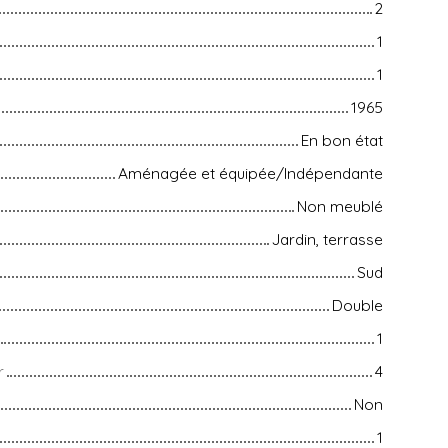
2
1
1
1965
En bon état
Aménagée et équipée/Indépendante
Non meublé
Jardin, terrasse
Sud
Double
1
r
4
Non
1