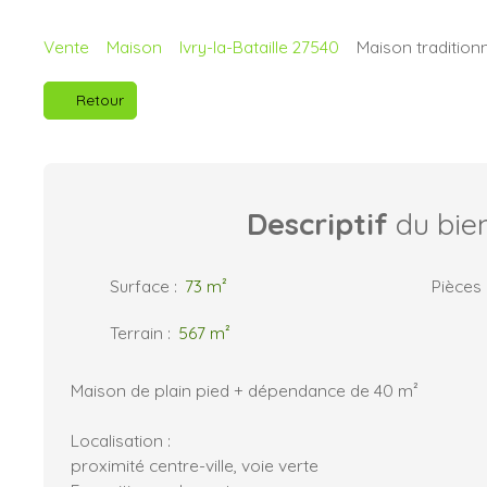
Vente
Maison
Ivry-la-Bataille 27540
Maison traditionn
Retour
Descriptif
du bie
Surface
:
73
m²
Pièces
Terrain
:
567
m²
Maison de plain pied + dépendance de 40 m²
Localisation :
proximité centre-ville, voie verte