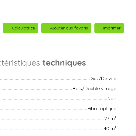
Calculatrice
Ajouter aux favoris
Imprimer
téristiques
techniques
Gaz/De ville
Bois/Double vitrage
Non
Fibre optique
27
m²
40
m²