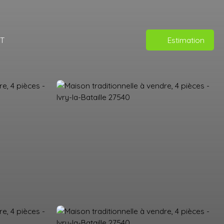
T
Estimation