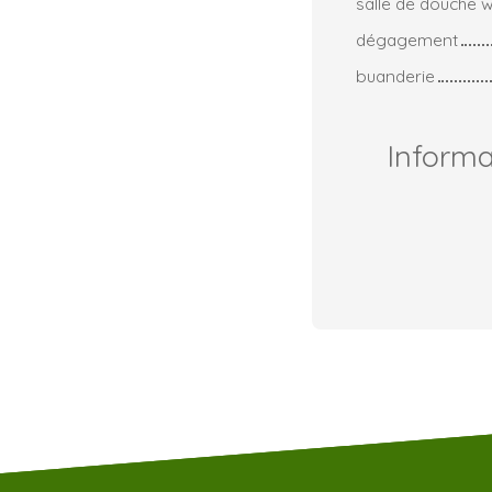
salle de douche 
dégagement
buanderie
Inform