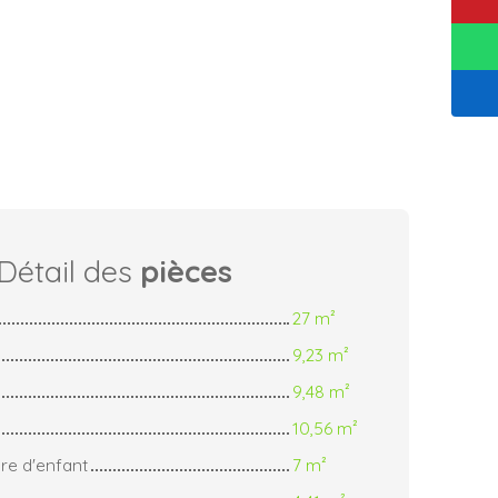
Détail des
pièces
27 m²
9,23 m²
9,48 m²
10,56 m²
re d'enfant
7 m²