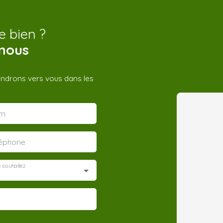
e bien ?
nous
iendrons vers vous dans les
m
léphone
 souhaitez