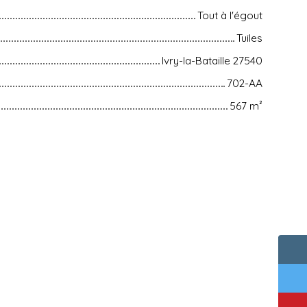
Tout à l'égout
Tuiles
Ivry-la-Bataille 27540
702-AA
567
m²