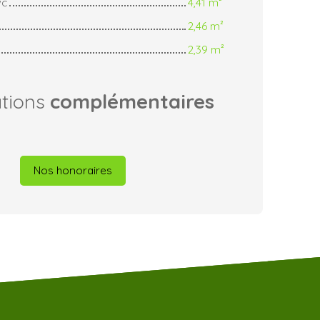
wc
4,41 m²
2,46 m²
2,39 m²
ations
complémentaires
Nos honoraires