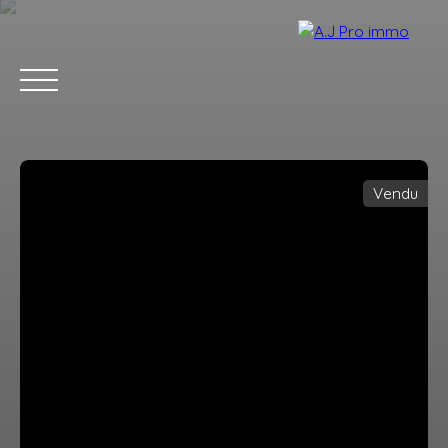
Vendu
ACCUEIL
ACHETER
VENDRE
LOUER
BLOG
CONTACT
Estimation