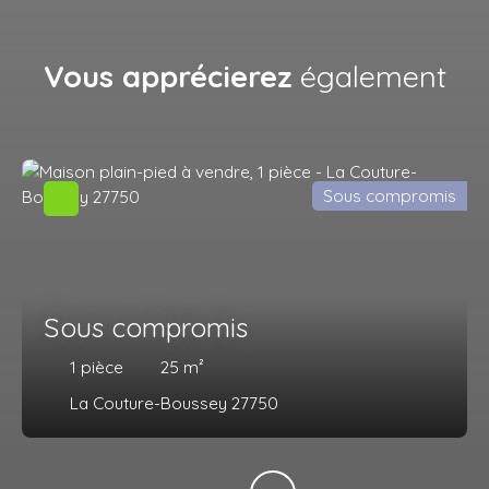
Vous apprécierez
également
Sous compromis
Sous compromis
1
pièce
25
m²
La Couture-Boussey 27750