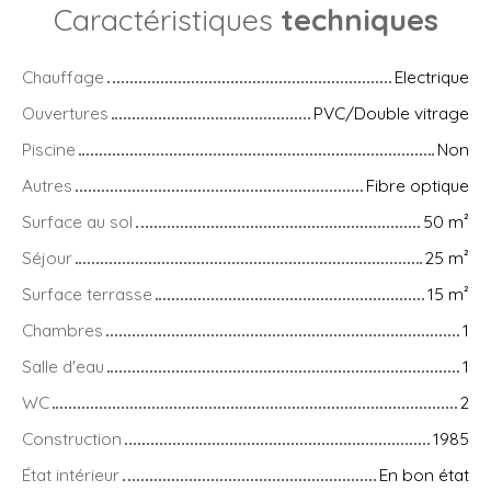
Caractéristiques
techniques
Chauffage
Electrique
Ouvertures
PVC/Double vitrage
Piscine
Non
Autres
Fibre optique
Surface au sol
50
m²
Séjour
25
m²
Surface terrasse
15
m²
Chambres
1
Salle d'eau
1
WC
2
Construction
1985
État intérieur
En bon état