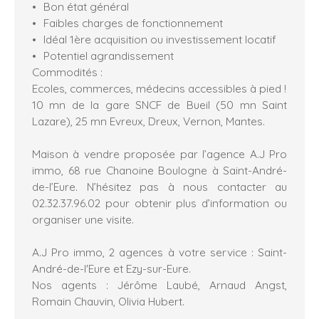
Bon état général
Faibles charges de fonctionnement
Idéal 1ère acquisition ou investissement locatif
Potentiel agrandissement
Commodités :
Ecoles, commerces, médecins accessibles à pied !
10 mn de la gare SNCF de Bueil (50 mn Saint
Lazare), 25 mn Evreux, Dreux, Vernon, Mantes.
Maison à vendre proposée par l’agence A.J Pro
immo, 68 rue Chanoine Boulogne à Saint-André-
de-l’Eure. N’hésitez pas à nous contacter au
02.32.37.96.02 pour obtenir plus d’information ou
organiser une visite.
A.J Pro immo, 2 agences à votre service : Saint-
André-de-l'Eure et Ezy-sur-Eure.
Nos agents : Jérôme Laubé, Arnaud Angst,
Romain Chauvin, Olivia Hubert.