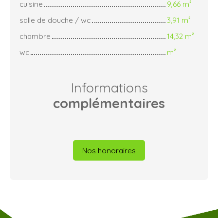
cuisine
9,66 m²
salle de douche / wc
3,91 m²
chambre
14,32 m²
wc
m²
Informations
complémentaires
Nos honoraires