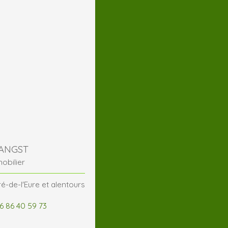
 ANGST
obilier
é-de-l'Eure et alentours
6 86 40 59 73