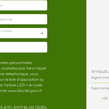
m
léphone
 souhaitez
nnées personnelles
ouhaitez pas faire l'objet
Arnaud
ie téléphonique, vous
Agent Imm
r la liste d'opposition au
 l'article L223-1 du code
Saint-Andr
ernet www.bloctel.gouv.fr
+33 
CS 61311, 41013 BLOIS CEDEX.