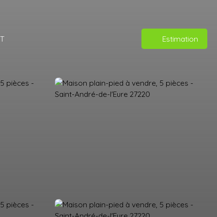
T
Estimation