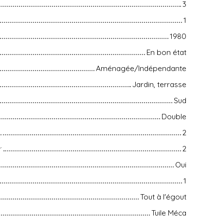
3
1
1980
En bon état
Aménagée/Indépendante
Jardin, terrasse
Sud
Double
2
r
2
Oui
1
Tout à l'égout
Tuile Méca