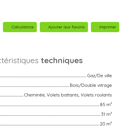
Calculatrice
Ajouter aux favoris
Imprimer
téristiques
techniques
Gaz/De ville
Bois/Double vitrage
Cheminée, Volets battants, Volets roulants
85
m²
31
m²
20
m²