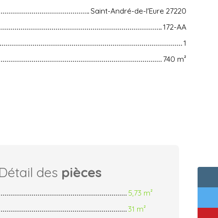
Saint-André-de-l'Eure 27220
172-AA
1
740
m²
Détail des
pièces
5,73 m²
31 m²