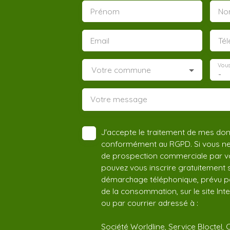
Prénom
No
Email
Té
Vous
Votre commune
-
Votre message
J'accepte le traitement de mes do
conformément au RGPD. Si vous ne s
de prospection commerciale par vo
pouvez vous inscrire gratuitement su
démarchage téléphonique, prévu par
de la consommation, sur le site Int
ou par courrier adressé à :
Société Worldline, Service Bloctel, 