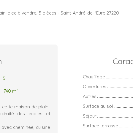
ain-pied à vendre, 5 pièces - Saint-André-de-l'Eure 27220
n
Carac
Chauffage
:
5
Ouvertures
:
740
m²
Autres
Surface au sol
 cette maison de plain-
oximité des écoles et
Séjour
Surface terrasse
 avec cheminée, cuisine