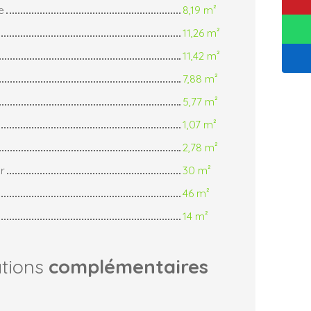
e
8,19 m²
11,26 m²
11,42 m²
7,88 m²
5,77 m²
1,07 m²
2,78 m²
r
30 m²
46 m²
14 m²
ations
complémentaires