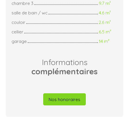
chambre 3
9.7 m²
salle de bain / wc
4.6 m²
couloir
2.6 m²
cellier
6.5 m²
garage
14 m²
Informations
complémentaires
Nos honoraires