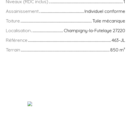
Niveaux (RDC inclus)
1
Assainissement
Individuel conforme
Toiture
Tuile mécanique
Localisation
Champigny-la-Futelaye 27220
Référence
463-JL
Terrain
850
m²