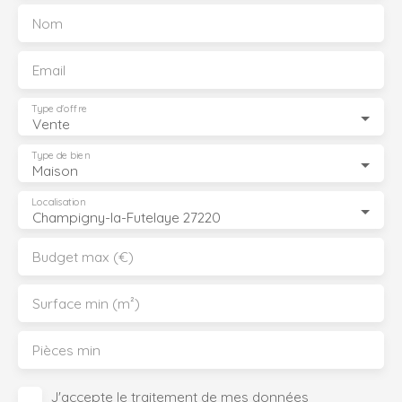
Nom
Email
Type d'offre
Vente
Type de bien
Maison
Localisation
Champigny-la-Futelaye 27220
Budget max (€)
Surface min (m²)
Pièces min
J'accepte le traitement de mes données