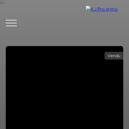
Vendu
ACCUEIL
ACHETER
VENDRE
LOUER
BLOG
CONTACT
Estimation