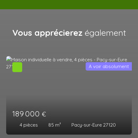
Vous apprécierez
également
A voir absolument
189 000
€
4
pièces
85
m²
Pacy-sur-Eure 27120