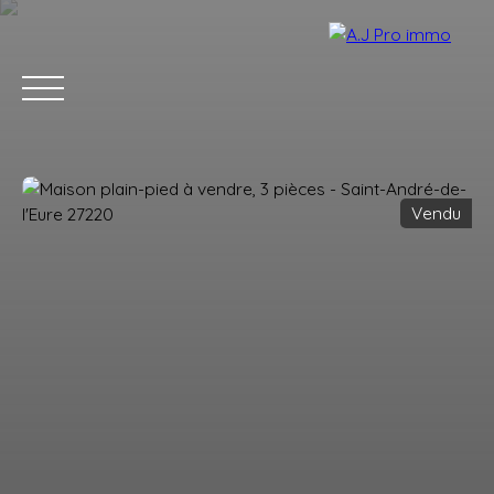
Vendu
ACCUEIL
ACHETER
VENDRE
LOUER
BLOG
CONTACT
Estimation