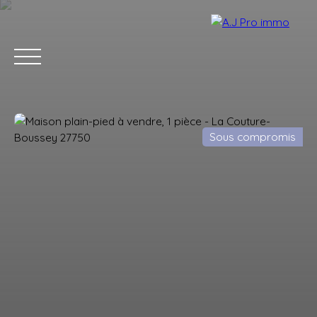
Sous compromis
ACCUEIL
ACHETER
VENDRE
LOUER
BLOG
CONTACT
Estimation