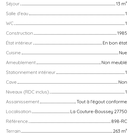
Séjour
13
m²
Salle d'eau
1
WC
1
Construction
1985
État intérieur
En bon état
Cuisine
Nue
Ameublement
Non meublé
Stationnement intérieur
1
Cave
Non
Niveaux (RDC inclus)
1
Assainissement
Tout à l'égout conforme
Localisation
La Couture-Boussey 27750
Référence
898-RC
Terrain
263
m²