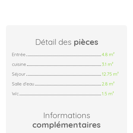
Détail des
pièces
Entrée
4.8 m²
cuisine
3.1 m²
Séjour
12.75 m²
Salle d'eau
2.8 m²
Wc
1.5 m²
Informations
complémentaires