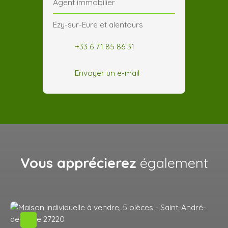
Agent immobilier
Ézy-sur-Eure et alentours
+33 6 71 85 86 31
Envoyer un e-mail
Vous apprécierez
également