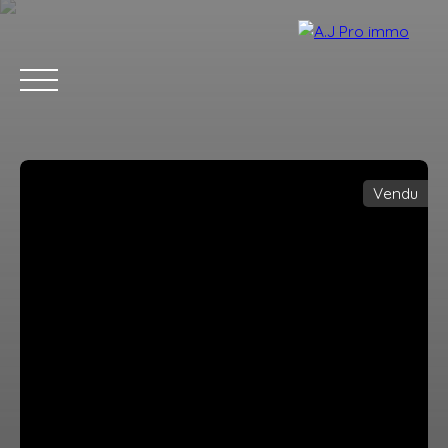
Vendu
ACCUEIL
ACHETER
VENDRE
LOUER
BLOG
CONTACT
Estimation