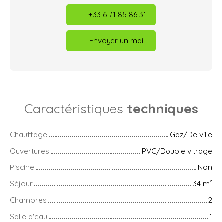
+33 6 71 85 86 31
Envoyer un mail
Caractéristiques
techniques
Chauffage
Gaz/De ville
Ouvertures
PVC/Double vitrage
Piscine
Non
Séjour
34
m²
Chambres
2
Salle d'eau
1