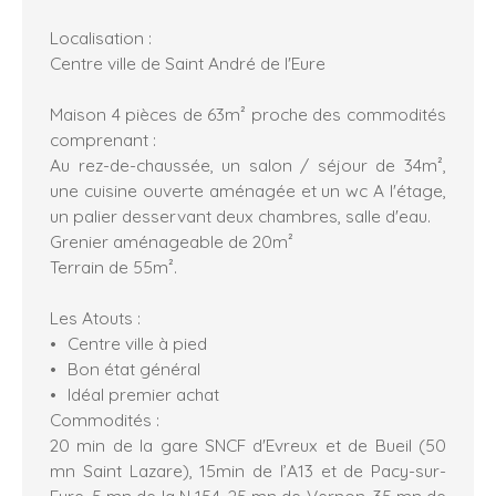
Localisation :
Centre ville de Saint André de l'Eure
Maison 4 pièces de 63m² proche des commodités
comprenant :
Au rez-de-chaussée, un salon / séjour de 34m²,
une cuisine ouverte aménagée et un wc A l'étage,
un palier desservant deux chambres, salle d'eau.
Grenier aménageable de 20m²
Terrain de 55m².
Les Atouts :
Centre ville à pied
Bon état général
Idéal premier achat
Commodités :
20 min de la gare SNCF d'Evreux et de Bueil (50
mn Saint Lazare), 15min de l’A13 et de Pacy-sur-
Eure, 5 mn de la N 154, 25 mn de Vernon, 35 mn de