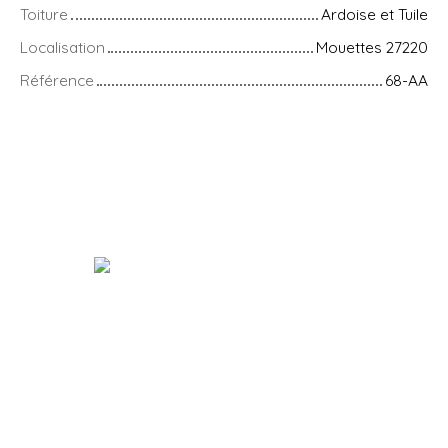
Toiture
Ardoise et Tuile
Localisation
Mouettes 27220
Référence
68-AA