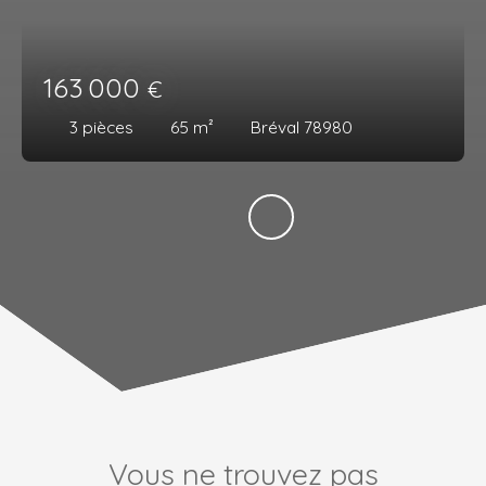
163 000
€
3
pièces
65
m²
Bréval 78980
Vous ne trouvez pas