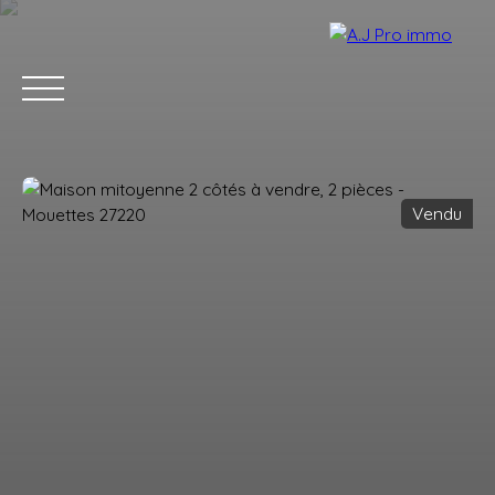
Vendu
ACCUEIL
ACHETER
VENDRE
LOUER
BLOG
CONTACT
Estimation