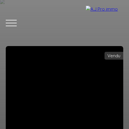
Vendu
ACCUEIL
ACHETER
VENDRE
LOUER
BLOG
CONTACT
Estimation