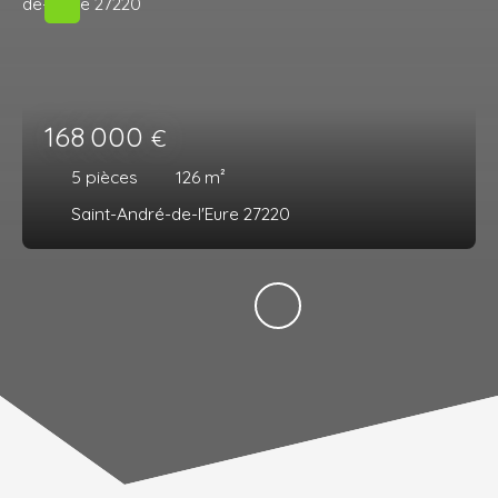
168 000
€
5
pièces
126
m²
Saint-André-de-l'Eure 27220