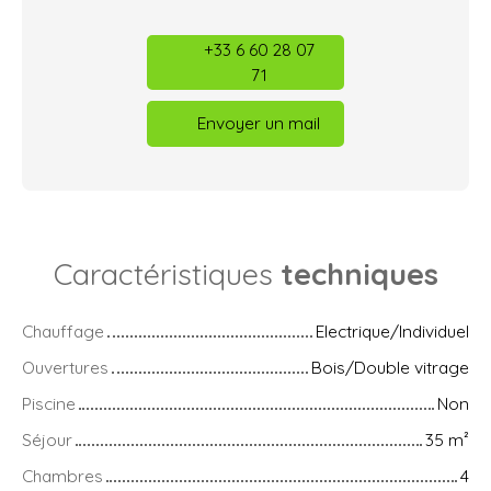
+33 6 60 28 07
71
Envoyer un mail
Caractéristiques
techniques
Chauffage
Electrique/Individuel
Ouvertures
Bois/Double vitrage
Piscine
Non
Séjour
35
m²
Chambres
4