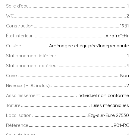
Salle d'eau
1
WC
2
Construction
1981
État intérieur
A rafraîchir
Cuisine
Aménagée et équipée/Indépendante
Stationnement intérieur
1
Stationnement extérieur
4
Cave
Non
Niveaux (RDC inclus)
2
Assainissement
Individuel non conforme
Toiture
Tuiles mécaniques
Localisation
Ézy-sur-Eure 27530
Référence
901-RC
Salle de bains
1