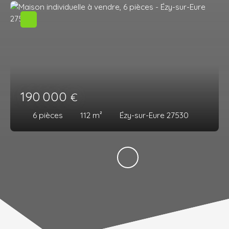
190 000
€
6
pièces
112
m²
Ézy-sur-Eure 27530