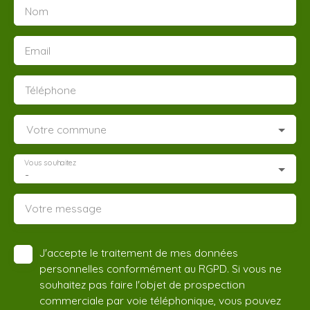
Nom
Email
Téléphone
Votre commune
Vous souhaitez
-
Votre message
J'accepte le traitement de mes données
personnelles conformément au RGPD. Si vous ne
souhaitez pas faire l'objet de prospection
commerciale par voie téléphonique, vous pouvez