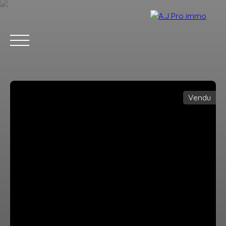
Vendu
ACCUEIL
ACHETER
VENDRE
LOUER
BLOG
CONTACT
Estimation