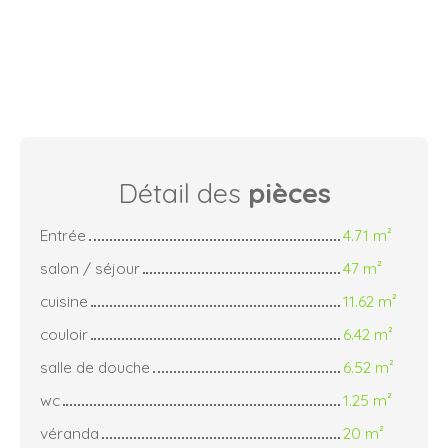
Détail des
pièces
Entrée
4.71 m²
salon / séjour
47 m²
cuisine
11.62 m²
couloir
6.42 m²
salle de douche
6.52 m²
wc
1.25 m²
véranda
20 m²