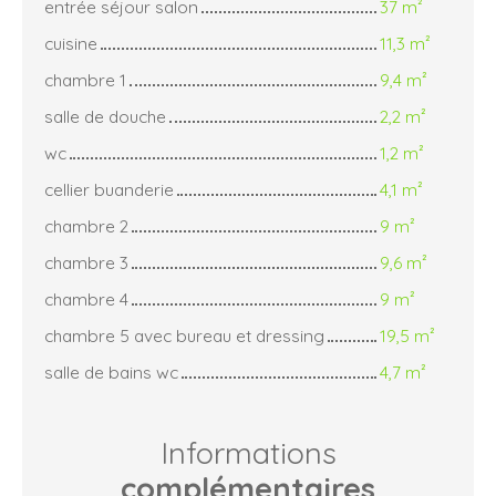
entrée séjour salon
37 m²
cuisine
11,3 m²
chambre 1
9,4 m²
salle de douche
2,2 m²
wc
1,2 m²
cellier buanderie
4,1 m²
chambre 2
9 m²
chambre 3
9,6 m²
chambre 4
9 m²
chambre 5 avec bureau et dressing
19,5 m²
salle de bains wc
4,7 m²
Informations
complémentaires