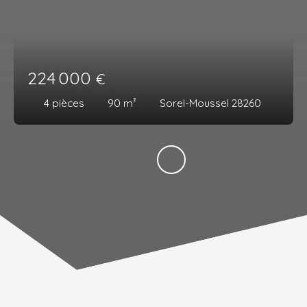
224 000
€
4
pièces
90
m²
Sorel-Moussel 28260