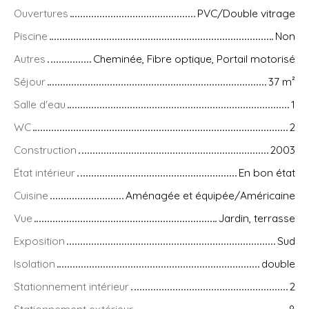
Ouvertures
PVC/Double vitrage
Piscine
Non
Autres
Cheminée, Fibre optique, Portail motorisé
Séjour
37
m²
Salle d'eau
1
WC
2
Construction
2003
État intérieur
En bon état
Cuisine
Aménagée et équipée/Américaine
Vue
Jardin, terrasse
Exposition
Sud
Isolation
double
Stationnement intérieur
2
Stationnement extérieur
8