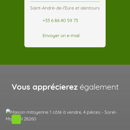
Saint-André-de-l'Eure et alentours
+33 6 86 40 59 73
Envoyer un e-mail
Vous apprécierez
également