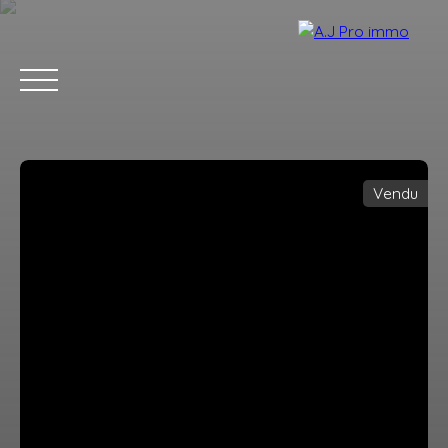
Vendu
ACCUEIL
ACHETER
VENDRE
LOUER
BLOG
CONTACT
Estimation