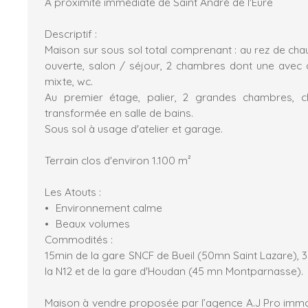
A proximité immédiate de Saint André de l'Eure
Descriptif :
Maison sur sous sol total comprenant : au rez de cha
ouverte, salon / séjour, 2 chambres dont une avec d
mixte, wc.
Au premier étage, palier, 2 grandes chambres, c
transformée en salle de bains.
Sous sol à usage d'atelier et garage.
Terrain clos d'environ 1.100 m²
Les Atouts :
Environnement calme
Beaux volumes
Commodités :
15min de la gare SNCF de Bueil (50mn Saint Lazare), 3
la N12 et de la gare d'Houdan (45 mn Montparnasse).
Maison à vendre proposée par l’agence A.J Pro imm