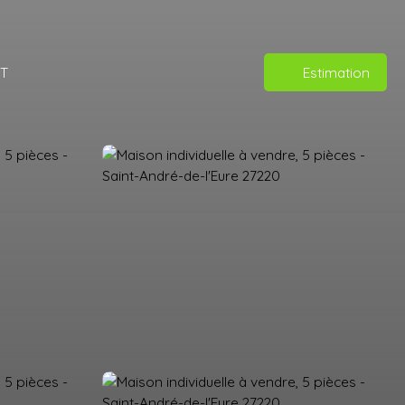
T
Estimation