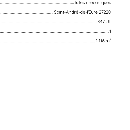
tuiles mecaniques
Saint-André-de-l'Eure 27220
847-JL
1
1 116
m²