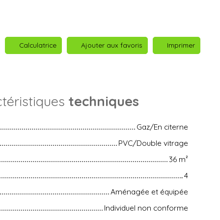
Calculatrice
Ajouter aux favoris
Imprimer
téristiques
techniques
Gaz/En citerne
PVC/Double vitrage
36
m²
4
Aménagée et équipée
Individuel non conforme