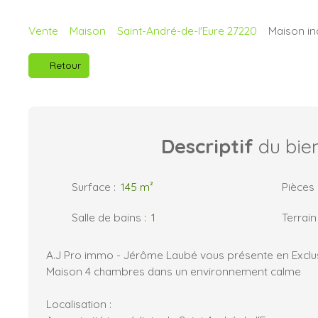
Vente
Maison
Saint-André-de-l'Eure 27220
Maison ind
Retour
Descriptif
du bie
Surface
:
145
m²
Pièces
Salle de bains
:
1
Terrain
A.J Pro immo - Jérôme Laubé vous présente en Exclusi
Maison 4 chambres dans un environnement calme
Localisation :