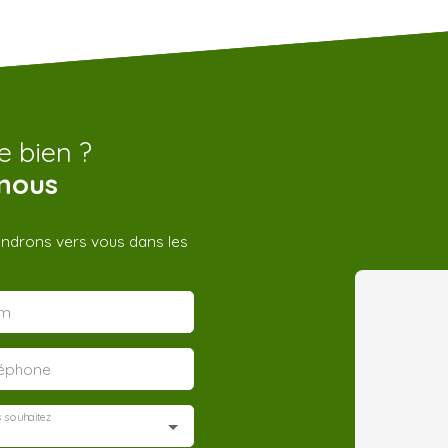
e bien ?
nous
iendrons vers vous dans les
m
léphone
 souhaitez