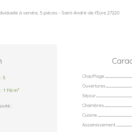
ividuelle à vendre, 5 pièces - Saint-André-de-l'Eure 27220
n
Carac
Chauffage
:
5
Ouvertures
:
1 116
m²
Séjour
Chambres
vité :
Cuisine
Assainissement