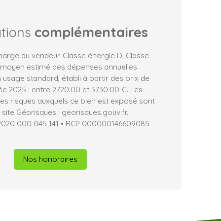
ations
complémentaires
harge du vendeur. Classe énergie D, Classe
 moyen estimé des dépenses annuelles
 usage standard, établi à partir des prix de
née 2025 : entre 2720.00 et 3730.00 €. Les
les risques auxquels ce bien est exposé sont
 site Géorisques : georisques.gouv.fr.
1 2020 000 045 141 • RCP 000000146609085
Nos honoraires