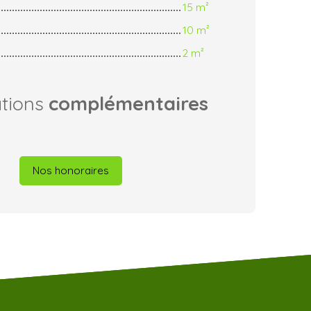
15 m²
10 m²
2 m²
ations
complémentaires
Nos honoraires