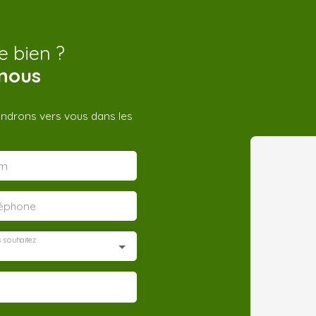
e bien ?
nous
iendrons vers vous dans les
m
léphone
 souhaitez