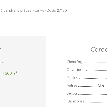
 à vendre, 5 pièces - Le Val-David 27120
n
Carac
Chauffage
:
5
Ouvertures
:
1 200
m²
Piscine
Autres
Chemi
Séjour
Chambres