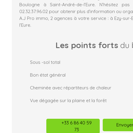
Boulogne à Saint-André-de-l’Eure. N’hésitez pa
02.32.37.96.02 pour obtenir plus d’information ou organ
A.J Pro immo, 2 agences à votre service : à Ezy-sur-
l’Eure.
Les points forts
du 
Sous -sol total
Bon état général
Cheminée avec répartiteurs de chaleur
Vue dégagée sur la plaine et la forêt
+33 6 86 40 59
Envoyer
73