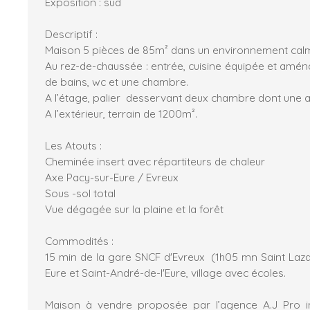
Exposition : sud
Descriptif :
Maison 5 pièces de 85m² dans un environnement cal
Au rez-de-chaussée : entrée, cuisine équipée et aména
de bains, wc et une chambre.
A l’étage, palier desservant deux chambre dont une a
A l’extérieur, terrain de 1200m².
Les Atouts :
Cheminée insert avec répartiteurs de chaleur
Axe Pacy-sur-Eure / Evreux
Sous -sol total
Vue dégagée sur la plaine et la forêt
Commodités :
15 min de la gare SNCF d'Evreux (1h05 mn Saint Laza
Eure et Saint-André-de-l'Eure, village avec écoles.
Maison à vendre proposée par l’agence A.J Pro 