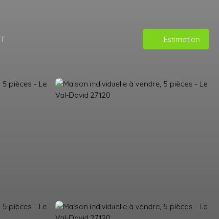
T
Estimation