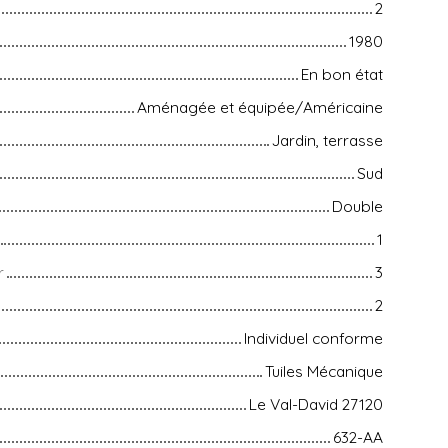
2
1980
En bon état
Aménagée et équipée/Américaine
Jardin, terrasse
Sud
Double
1
r
3
2
Individuel conforme
Tuiles Mécanique
Le Val-David 27120
632-AA