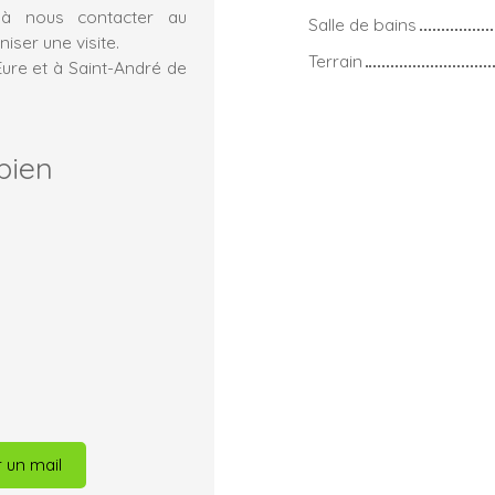
s à nous contacter au
Salle de bains
iser une visite.
Terrain
Eure et à Saint-André de
bien
 un mail