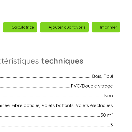
Calculatrice
Ajouter aux favoris
Imprimer
téristiques
techniques
Bois, Fioul
PVC/Double vitrage
Non
née, Fibre optique, Volets battants, Volets électriques
30
m²
3