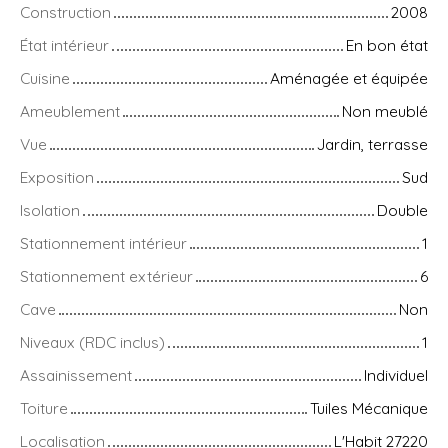
Construction
2008
État intérieur
En bon état
Cuisine
Aménagée et équipée
Ameublement
Non meublé
Vue
Jardin, terrasse
Exposition
Sud
Isolation
Double
Stationnement intérieur
1
Stationnement extérieur
6
Cave
Non
Niveaux (RDC inclus)
1
Assainissement
Individuel
Toiture
Tuiles Mécanique
Localisation
L'Habit 27220