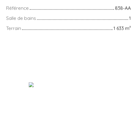
Référence
838-AA
Salle de bains
1
Terrain
1 633
m²