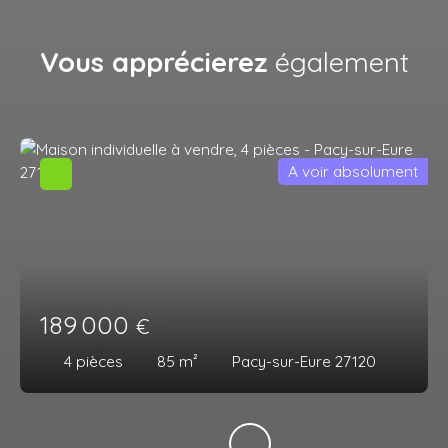
Vous apprécierez
également
A voir absolument
189 000
€
4
pièces
85
m²
Pacy-sur-Eure 27120