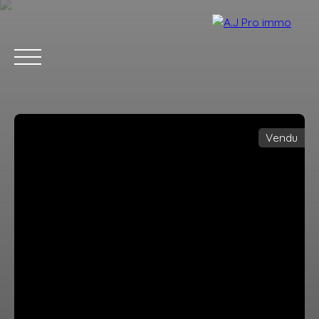
Vendu
ACCUEIL
ACHETER
VENDRE
LOUER
BLOG
CONTACT
Estimation